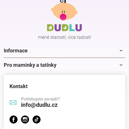
á
p
Hračky
a
t
í
a
méně starostí, více radostí
zábava
Informace
pro
Pro maminky a tatínky
děti
Kontakt
Těhotenské
Potřebujete poradit?
info@dudlu.cz
oblečení
Novinky