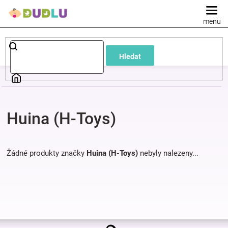
Přejít
na
obsah
Dětské
Hledat
a
kojenecké
Huina (H-Toys)
oblečení
Pokojíček
Žádné produkty značky
Huina (H-Toys)
nebyly nalezeny...
a
kojenecká
Z
výbava