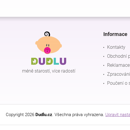
Z
á
p
Informace
a
t
Kontakty
í
Obchodní 
Reklamace 
méně starostí, více radostí
Zpracování
Poučení o 
Copyright 2026
Dudlu.cz
. Všechna práva vyhrazena.
Upravit nast