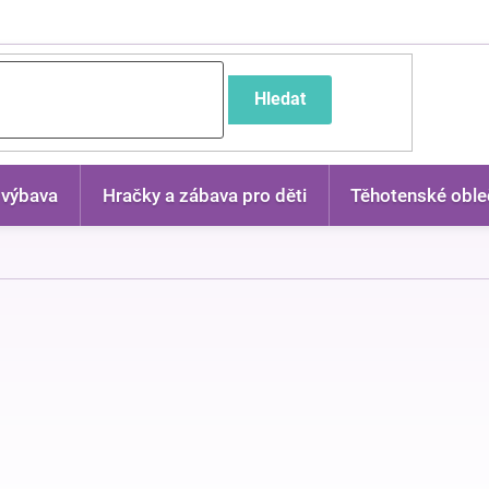
častější dotazy
Hledat
 výbava
Hračky a zábava pro děti
Těhotenské oble