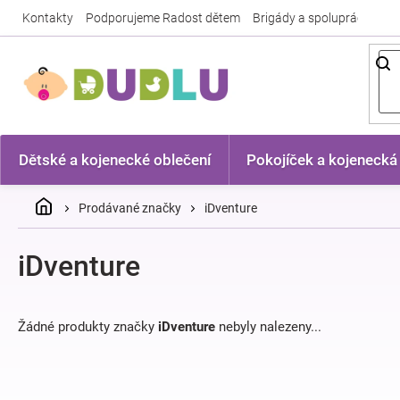
Přejít
Kontakty
Podporujeme Radost dětem
Brigády a spolupráce
Nej
na
obsah
Dětské a kojenecké oblečení
Pokojíček a kojenecká
Domů
Prodávané značky
iDventure
iDventure
Žádné produkty značky
iDventure
nebyly nalezeny...