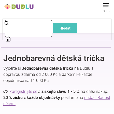
Přejít
na
obsah
Dětské
Hledat
a
kojenecké
Jednobarevná dětská trička
oblečení
Vyberte si
Jednobarevná dětská trička
na Dudlu s
Pokojíček
dopravou zdarma od 2 000 Kč a dárkem ke každé
objednávce nad 1 000 Kč.
a
👉
Zaregistrujte se
a
získejte slevu 1 - 5 %
na další nákup.
20 % zisku z každé objednávky
posíláme na
nadaci Radost
kojenecká
dětem.
výbava