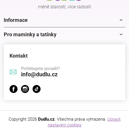
Značky
méně starostí, více radostí
Informace
Blog
Pro maminky a tatínky
Hračkářství
Přihlášení
Kontakt
Potřebujete poradit?
info@dudlu.cz
Copyright 2026
Dudlu.cz
. Všechna práva vyhrazena.
Upravit
nastavení cookies