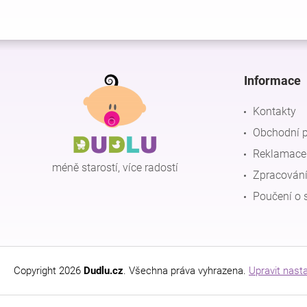
Z
á
p
Informace
a
t
Kontakty
í
Obchodní 
Reklamace 
méně starostí, více radostí
Zpracování
Poučení o 
Copyright 2026
Dudlu.cz
. Všechna práva vyhrazena.
Upravit nast