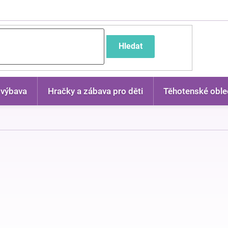
častější dotazy
Hledat
 výbava
Hračky a zábava pro děti
Těhotenské oble