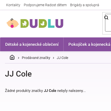
Přejít
Kontakty
Podporujeme Radost dětem
Brigády a spolupráce
Nej
na
obsah
Dětské a kojenecké oblečení
Pokojíček a kojenecká
Domů
Prodávané značky
JJ Cole
JJ Cole
Žádné produkty značky
JJ Cole
nebyly nalezeny...