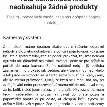
Hračky
a
Kamerový systém
zábava
Z minulosti máme špatnou zkušenost s řešením dopravní
pro
nehody a dlouhého dohadování s policií i pojišťovnou, kdy jsme
byli stále špatní z toho, zda se podaří prokázat, že jsme nehodu
opravdu ani částečně nezavinili, rozhodli jsme se pro příště si
děti
pořídit do auta kameru. Zatím naštěstí nebylo již potřeba
záznamem nic prokazovat. Jednou, ale k tomu moc nechybělo
Těhotenské
a tak jsme se rozhodli, že si tento záznam pustíme. Záhy jsem,
ale ke svému překvapení zjistil, že bych se i mohl bát, aby při
zveřejňování nebo prokazování záznamu někdo nežaloval mne,
oblečení
za to, kolik řidičů jsem na záznamu urazil. Díky záznamu mám
tedy i sebereflexi a zkusím si dávat do příště pozor a
připomínky manželky při cestě, ať alespoň kvůli synovi se
Novinky
držím v klidu, vzít v potaz. Zde se jednalo o video z naší cesty