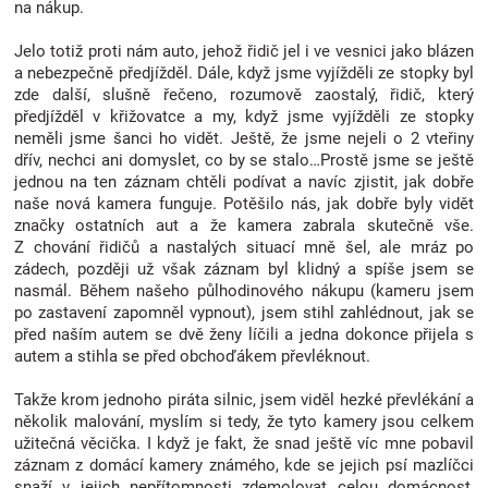
na nákup.
Značky
Jelo totiž proti nám auto, jehož řidič jel i ve vesnici jako blázen
a nebezpečně předjížděl. Dále, když jsme vyjížděli ze stopky byl
Blog
zde další, slušně řečeno, rozumově zaostalý, řidič, který
předjížděl v křižovatce a my, když jsme vyjížděli ze stopky
neměli jsme šanci ho vidět. Ještě, že jsme nejeli o 2 vteřiny
Hračkářství
dřív, nechci ani domyslet, co by se stalo…Prostě jsme se ještě
jednou na ten záznam chtěli podívat a navíc zjistit, jak dobře
Přihlášení
naše nová kamera funguje. Potěšilo nás, jak dobře byly vidět
značky ostatních aut a že kamera zabrala skutečně vše.
Z chování řidičů a nastalých situací mně šel, ale mráz po
zádech, později už však záznam byl klidný a spíše jsem se
nasmál. Během našeho půlhodinového nákupu (kameru jsem
po zastavení zapomněl vypnout), jsem stihl zahlédnout, jak se
před naším autem se dvě ženy líčili a jedna dokonce přijela s
autem a stihla se před obchoďákem převléknout.
Takže krom jednoho piráta silnic, jsem viděl hezké převlékání a
několik malování, myslím si tedy, že tyto kamery jsou celkem
užitečná věcička. I když je fakt, že snad ještě víc mne pobavil
záznam z domácí kamery známého, kde se jejich psí mazlíčci
snaží v jejich nepřítomnosti zdemolovat celou domácnost,