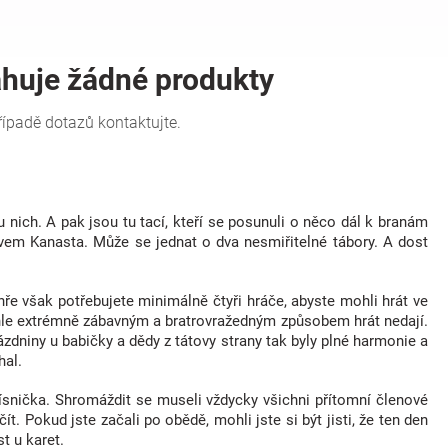
i u nich. A pak jsou tu tací, kteří se posunuli o něco dál k branám
ázvem Kanasta. Může se jednat o dva nesmiřitelné tábory. A dost
ře však potřebujete minimálně čtyři hráče, abyste mohli hrát ve
tímhle extrémně zábavným a bratrovražedným způsobem hrát nedají.
zdniny u babičky a dědy z tátovy strany tak byly plné harmonie a
hal.
písnička. Shromáždit se museli vždycky všichni přítomní členové
t. Pokud jste začali po obědě, mohli jste si být jisti, že ten den
t u karet.