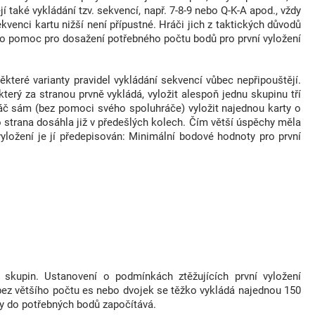
jí také vykládání tzv. sekvencí, např. 7-8-9 nebo Q-K-A apod., vždy
ekvenci kartu nižší není přípustné. Hráči jich z taktických důvodů
 jako pomoc pro dosažení potřebného počtu bodů pro první vyložení
ěkteré varianty pravidel vykládání sekvencí vůbec nepřipouštějí.
erý za stranou prvně vykládá, vyložit alespoň jednu skupinu tří
 hráč sám (bez pomoci svého spoluhráče) vyložit najednou karty o
 strana dosáhla již v předešlých kolech. Čím větší úspěchy měla
vyložení je jí předepisován: Minimální bodové hodnoty pro první
kupin. Ustanovení o podmínkách ztěžujících první vyložení
 bez většího počtu es nebo dvojek se těžko vykládá najednou 150
ty do potřebných bodů započítává.