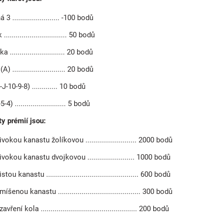
 3 ........................ -100 bodů
 ................................ 50 bodů
a ............................ 20 bodů
A) ........................... 20 bodů
-J-10-9-8) ............. 10 bodů
5-4) .......................... 5 bodů
y prémií jsou:
ivokou kanastu žolíkovou .......................... 2000 bodů
ivokou kanastu dvojkovou ........................ 1000 bodů
stou kanastu ............................................... 600 bodů
íšenou kanastu .......................................... 300 bodů
avření kola ................................................. 200 bodů