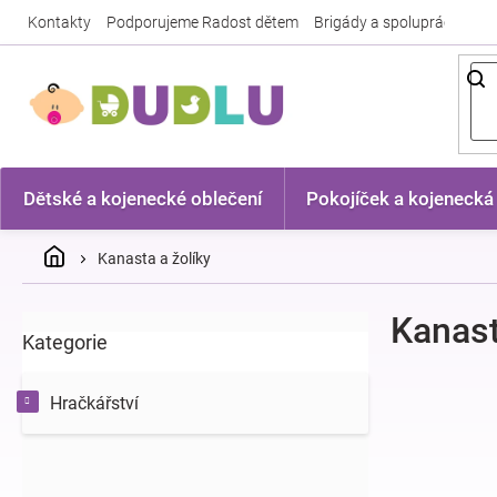
Přejít
Kontakty
Podporujeme Radost dětem
Brigády a spolupráce
Nej
na
obsah
Dětské a kojenecké oblečení
Pokojíček a kojenecká
Domů
Kanasta a žolíky
P
Kanast
Kategorie
Přeskočit
o
kategorie
s
t
Hračkářství
r
a
n
n