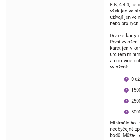
K-K, 4-4-4, neb
však jen ve st
užívají jen ve
nebo pro rychl
Divoké karty i
První vyložení
karet jen v ka
určitém minimá
a čím více do
vyložení:
0 až 
1500 
2500 
5000 
Minimálního 
neobyčejně zpe
bodů. Může-li