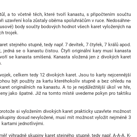
l, a to včetně těch, které tvoří kanastu, s připočtením součtu
při uzavření kola zůstaly oběma spoluhráčům v ruce. Nedosáhne-
(minusové) body součty bodových hodnot všech karet vyložených na
h trojek.
 stejného stupně, tedy např. 7 devítek, 7 čtyřek, 7 králů apod.
t, jedná se o kanastu čistou. Čtyři originální kary musí kanasta
 utvoří se kanasta smíšená. Kanasta složená jen z divokých karet
.
dvojek, celkem tedy 12 divokých karet. Jsou to karty nejcennější
ohou být použity za kartu kteréhokoliv stupně a bez ohledu na
aret originálních na kanastu. A to je nejdůležitější úkol ve hře,
teny jako špatné. Již na tomto místě uvedeme pokyn pro taktiku
 protože si vyložením divokých karet prakticky uzavřete možnost
d skupiny dosud nevyložené, musí mít možnost vyložit nejméně 3
 kartami jednotlivými.
ěř výhradně skupiny karet stejného stupně, tedy např. A-A-A, K-