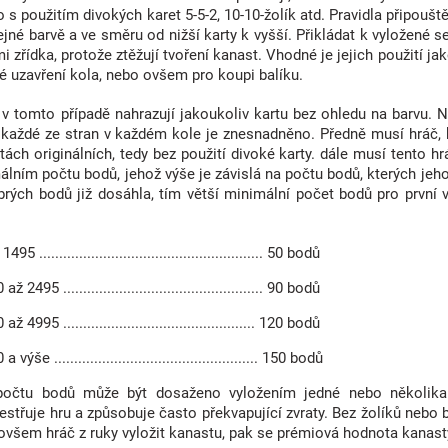
o s použitím divokých karet 5-5-2, 10-10-žolík atd. Pravidla připouště
ejné barvě a ve směru od nižší karty k vyšší. Přikládat k vyložené s
lmi zřídka, protože ztěžují tvoření kanast. Vhodné je jejich použití
é uzavření kola, nebo ovšem pro koupi balíku.
 v tomto případě nahrazují jakoukoliv kartu bez ohledu na barvu. N
 každé ze stran v každém kole je znesnadněno. Předně musí hráč, kt
rtách originálních, tedy bez použití divoké karty. dále musí tento
lním počtu bodů, jehož výše je závislá na počtu bodů, kterých jeho
brých bodů již dosáhla, tím větší minimální počet bodů pro první 
1495 ........................................................ 50 bodů
až 2495 .................................................. 90 bodů
až 4995 ................................................ 120 bodů
a výše ................................................... 150 bodů
počtu bodů může být dosaženo vyložením jedné nebo několika s
střuje hru a způsobuje často překvapující zvraty. Bez žolíků nebo
 ovšem hráč z ruky vyložit kanastu, pak se prémiová hodnota kanas