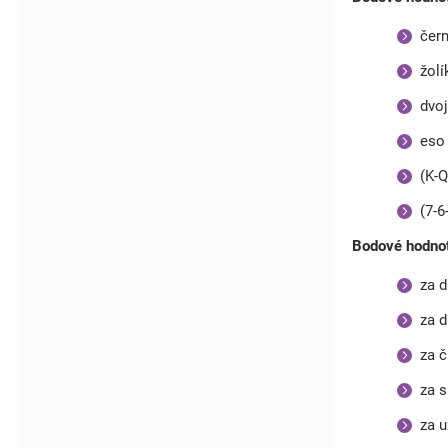
černá
žolík
dvojk
eso (
(K-Q
(7-6-
Bodové hodnot
za d
za d
za či
za sm
za uz