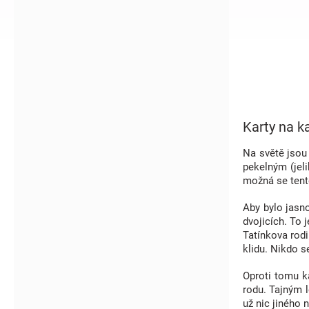
í
p
a
n
e
l
Karty na k
Na světě jsou 
pekelným (jeli
možná se tento
Aby bylo jasno
dvojicích. To 
Tatínkova rodi
klidu. Nikdo s
Oproti tomu ka
rodu. Tajným l
už nic jiného 