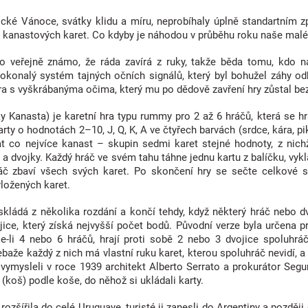
ické Vánoce, svátky klidu a míru, neprobíhaly úplně standartním 
k kanastových karet. Co kdyby je náhodou v průběhu roku naše malé d
o veřejně známo, že ráda zavírá z ruky, takže běda tomu, kdo 
okonalý systém tajných očních signálů, který byl bohužel záhy odh
a s vyškrábanýma očima, který mu po dědově zavření hry zůstal b
y Kanasta) je karetní hra typu rummy pro 2 až 6 hráčů, která se h
arty o hodnotách 2–10, J, Q, K, A ve čtyřech barvách (srdce, kára, pik
at co nejvíce kanast – skupin sedmi karet stejné hodnoty, z nich
 a dvojky. Každý hráč ve svém tahu táhne jednu kartu z balíčku, vyk
áč zbaví všech svých karet. Po skončení hry se sečte celkové 
ložených karet.
skládá z několika rozdání a končí tehdy, když některý hráč nebo 
ice, který získá nejvyšší počet bodů. Původní verze byla určena pro
je-li 4 nebo 6 hráčů, hrají proti sobě 2 nebo 3 dvojice spoluhráč
baže každý z nich má vlastní ruku karet, kterou spoluhráč nevidí, a
vymysleli v roce 1939 architekt Alberto Serrato a prokurátor Seg
(koš) podle koše, do něhož si ukládali karty.
ozšířila do celé Uruguaye, turisté ji zanesli do Argentiny a později 