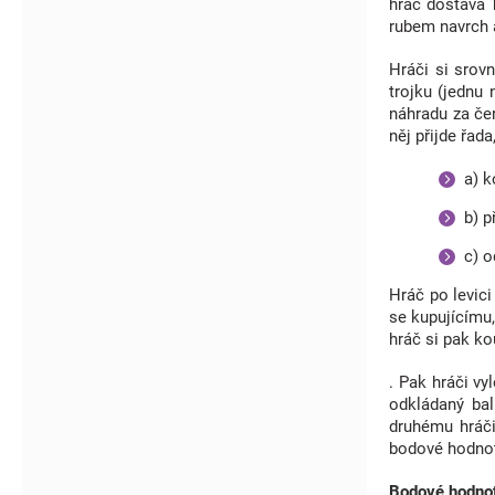
hráč dostává 1
rubem navrch a
Hráči si srovn
trojku (jednu 
náhradu za čer
něj přijde řada
a) k
b) p
c) o
Hráč po levici
se kupujícímu,
hráč si pak ko
. Pak hráči vy
odkládaný bal
druhému hráči
bodové hodnot
Bodové hodnot