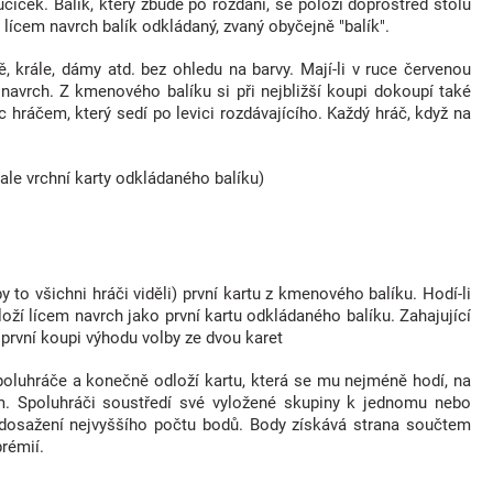
iček. Balík, který zbude po rozdání, se položí doprostřed stolu
ícem navrch balík odkládaný, zvaný obyčejně "balík".
ě, krále, dámy atd. bez ohledu na barvy. Mají-li v ruce červenou
 navrch. Z kmenového balíku si při nejbližší koupi dokoupí také
c hráčem, který sedí po levici rozdávajícího. Každý hráč, když na
 ale vrchní karty odkládaného balíku)
y to všichni hráči viděli) první kartu z kmenového balíku. Hodí-li
dloží lícem navrch jako první kartu odkládaného balíku. Zahajující
i první koupi výhodu volby ze dvou karet
spoluhráče a konečně odloží kartu, která se mu nejméně hodí, na
m. Spoluhráči soustředí své vyložené skupiny k jednomu nebo
e - dosažení nejvyššího počtu bodů. Body získává strana součtem
rémií.