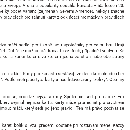
a Evropy. Vrcholu popularity dosáhla kanasta v 50. letech 20.
í velký počet variant (zejména v Severní Americe), někdy i značně
v pravidlech pro táhnutí karty z odkládací hromádky, v pravidlech
dva hráči sedící proti sobě jsou společníky pro celou hru. Hrají
et. Dobře je možno hrát kanastu ve třech, případně i ve dvou. Ke
e kol a končí kolem, ve kterém jedna ze stran nebo obě strany
no rozdání. Karty pro kanastu sestávají ze dvou kompletních her
. Podle nich jsou tyto karty u nás lidově zvány "žolíky". Obě hry
 hrou sejmou dvě nejvyšší karty. Společníci sedí proti sobě. Pro
 který sejmul nejnižší kartu. Karty může promíchat pro urychlení
mout hráči, který sedí po jeho pravici. Ten má právo podívat se
k karet, kolik si vzal předem, dostane při rozdávání méně. Každý