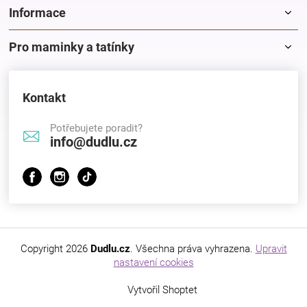
k
Informace
y
v
Pro maminky a tatínky
ý
p
i
s
Kontakt
u
Potřebujete poradit?
info@dudlu.cz
Copyright 2026
Dudlu.cz
. Všechna práva vyhrazena.
Upravit
nastavení cookies
Vytvořil Shoptet