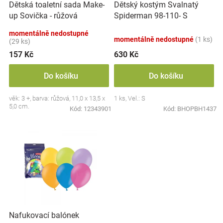
Dětská toaletní sada Make-
Dětský kostým Svalnatý
d
Značky
up Sovička - růžová
Spiderman 98-110- S
u
k
momentálně nedostupné
Blog
momentálně nedostupné
(1 ks)
t
(29 ks)
ů
157 Kč
630 Kč
Hračkářství
Do košíku
Do košíku
Přihlášení
věk: 3 +, barva: růžová, 11,0 x 13,5 x
1 ks, Vel.: S
5,0 cm.
Kód:
12343901
Kód:
BHOPBH1437
Nafukovací balónek