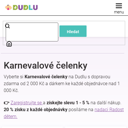
Přejít
na
obsah
Dětské
Hledat
a
kojenecké
Karnevalové čelenky
oblečení
Vyberte si
Karnevalové čelenky
na Dudlu s dopravou
Pokojíček
zdarma od 2 000 Kč a dárkem ke každé objednávce nad 1
000 Kč.
a
👉
Zaregistrujte se
a
získejte slevu 1 - 5 %
na další nákup.
20 % zisku z každé objednávky
posíláme na
nadaci Radost
kojenecká
dětem.
výbava