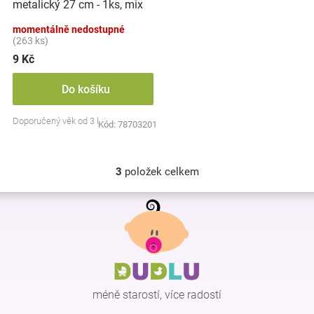
metalický 27 cm - 1ks, mix
barev
momentálně nedostupné
(263 ks)
9 Kč
Do košíku
Doporučený věk od 3 let
Kód:
78703201
3
položek celkem
O
v
Z
l
á
á
p
d
a
a
c
t
í
í
p
méně starostí, více radostí
r
v