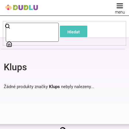
Přejít
na
obsah
Dětské
Hledat
a
kojenecké
Klups
oblečení
Pokojíček
Žádné produkty značky
Klups
nebyly nalezeny...
a
kojenecká
Z
výbava