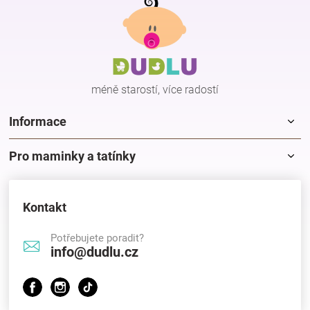
á
p
Hračky
a
t
í
a
méně starostí, více radostí
zábava
Informace
pro
Pro maminky a tatínky
děti
Kontakt
Těhotenské
Potřebujete poradit?
info@dudlu.cz
oblečení
Novinky