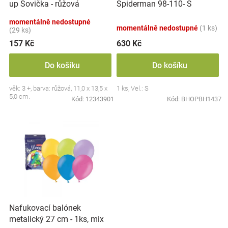
up Sovička - růžová
Spiderman 98-110- S
u
Značky
k
momentálně nedostupné
momentálně nedostupné
(1 ks)
t
(29 ks)
Blog
ů
157 Kč
630 Kč
Hračkářství
Do košíku
Do košíku
věk: 3 +, barva: růžová, 11,0 x 13,5 x
1 ks, Vel.: S
Přihlášení
5,0 cm.
Kód:
12343901
Kód:
BHOPBH1437
Nafukovací balónek
metalický 27 cm - 1ks, mix