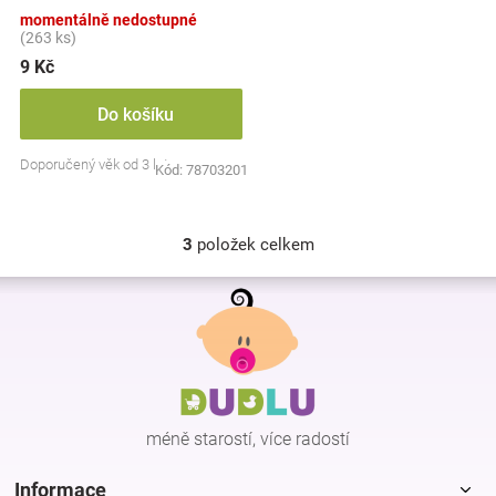
barev
momentálně nedostupné
(263 ks)
9 Kč
Do košíku
Doporučený věk od 3 let
Kód:
78703201
3
položek celkem
O
v
Z
l
á
á
p
d
a
a
c
t
í
í
p
méně starostí, více radostí
r
v
k
Informace