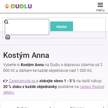
Přejít
na
obsah
Dětské
Hledat
a
kojenecké
Kostým Anna
oblečení
Vyberte si
Kostým Anna
na Dudlu s dopravou zdarma od 2
Pokojíček
000 Kč a dárkem ke každé objednávce nad 1 000 Kč.
👉
Zaregistrujte se
a
získejte slevu 1 - 5 %
na další nákup.
a
20 % zisku z každé objednávky
posíláme na
nadaci Radost
dětem.
kojenecká
výbava