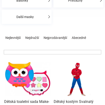
Balónky
Princezny
Hračky
Další masky
a
Ř
zábava
a
Nejlevnější
Nejdražší
Nejprodávanější
Abecedně
z
e
pro
n
í
děti
V
p
ý
r
p
o
Těhotenské
i
d
s
u
oblečení
p
k
r
t
Novinky
o
ů
Dětská toaletní sada Make-
Dětský kostým Svalnatý
d