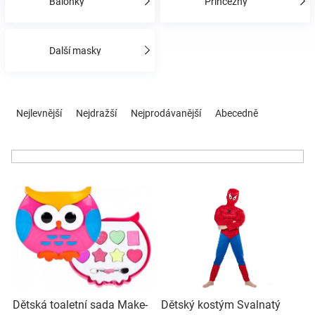
Balónky
Princezny
Hračky
Další masky
a
Ř
zábava
a
Nejlevnější
Nejdražší
Nejprodávanější
Abecedně
z
e
pro
n
í
děti
V
p
ý
r
p
o
Těhotenské
i
d
s
u
oblečení
p
k
r
t
Novinky
o
ů
Dětská toaletní sada Make-
Dětský kostým Svalnatý
d