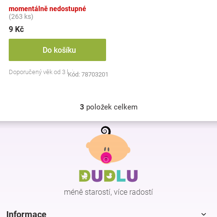
barev
momentálně nedostupné
(263 ks)
9 Kč
Do košíku
Doporučený věk od 3 let
Kód:
78703201
3
položek celkem
O
v
Z
l
á
á
p
d
a
a
c
t
í
í
p
méně starostí, více radostí
r
v
k
Informace