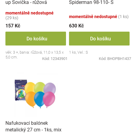
up Sovička - růžová
Spiderman 98-110- S
u
Značky
k
momentálně nedostupné
momentálně nedostupné
(1 ks)
t
(29 ks)
Blog
ů
157 Kč
630 Kč
Hračkářství
Do košíku
Do košíku
věk: 3 +, barva: růžová, 11,0 x 13,5 x
1 ks, Vel.: S
Přihlášení
5,0 cm.
Kód:
12343901
Kód:
BHOPBH1437
Nafukovací balónek
metalický 27 cm - 1ks, mix