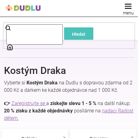
Přejít
na
obsah
Dětské
Hledat
a
kojenecké
Kostým Draka
oblečení
Vyberte si
Kostým Draka
na Dudlu s dopravou zdarma od 2
Pokojíček
000 Kč a dárkem ke každé objednávce nad 1 000 Kč.
👉
Zaregistrujte se
a
získejte slevu 1 - 5 %
na další nákup.
a
20 % zisku z každé objednávky
posíláme na
nadaci Radost
dětem.
kojenecká
výbava