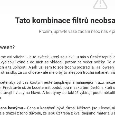
oween?
e asi všichni. Je to svátek, který se slaví i u nás v České republic
vydlabují dýně a do nich se vkládají potom na večer svíčky. To 
h a tajuplnosti. A jak už jsem to zde trochu prozradila, Halloween 
a strašidlo, za co chcete - ale mělo by to alespoň trochu nahánět hrů
ete, aby byl váš kostým ještě tajuplnější a nahánějící hrůzu, můž
. Představte si, že budete mít podobnou masku těm čertům, kteří s
stávají i vlasy na hlavě. A kostýmy se taktéž vybírají podle několi
.
 Cena kostýmu -
Cena u kostýmů bývá různá. Některé jsou levné, n
le dražší z toho důvodu, že jsou už třeba z kvalitnějšího materiálu