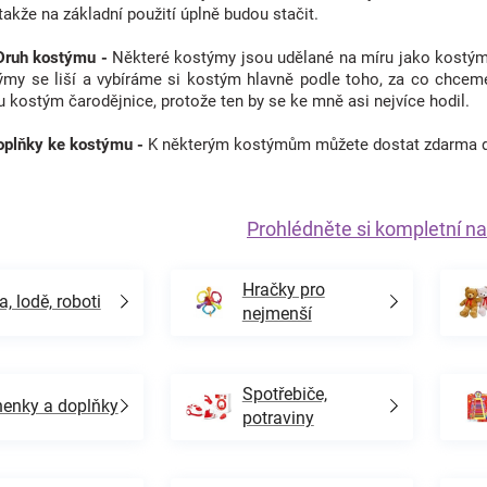
takže na základní použití úplně budou stačit.
 Druh kostýmu -
Některé kostýmy jsou udělané na míru jako kostým pr
my se liší a vybíráme si kostým hlavně podle toho, za co chceme
ru kostým čarodějnice, protože ten by se ke mně asi nejvíce hodil.
Doplňky ke kostýmu -
K některým kostýmům můžete dostat zdarma do
Prohlédněte si kompletní na
Hračky pro
a, lodě, roboti
nejmenší
Spotřebiče,
enky a doplňky
potraviny