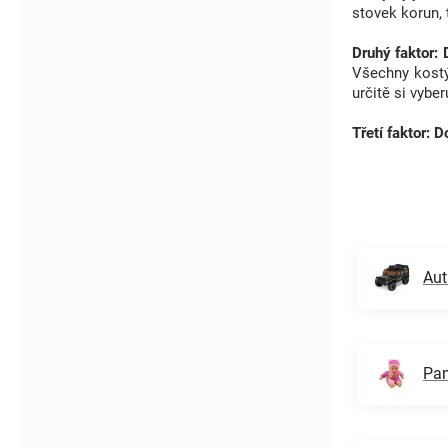
stovek korun, 
Druhý faktor:
Všechny kostý
určitě si vybe
Třetí faktor: 
Aut
Pan