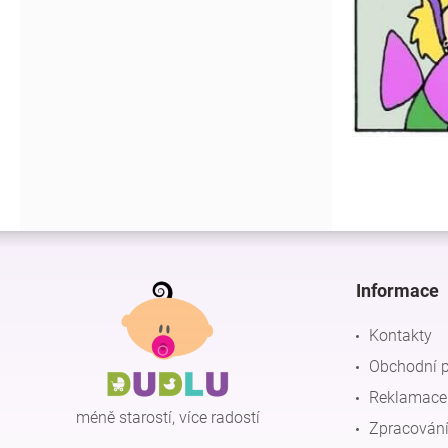
Z
á
p
Informace
a
t
Kontakty
í
Obchodní 
Reklamace 
méně starostí, více radostí
Zpracování