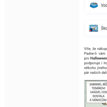
Vod
Ško
Víte, že nák
Padne-li vám
pro
Hallowee
podporuje i h
někoho jiného
pár našich dal