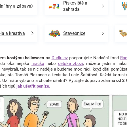
Pískoviště a
ní hry a zábava
zahrada
la a kreativa
Stavebnice
upem
kostýmu halloween
na
Dudlu.cz
podporujete Nadační fond
Rad
 do oka nějaká
hračka
nebo
dětské zboží
, můžete jedním náku
n
nevybrali, tak se nic neděje a budeme moc rádi, když děti pomůže
okejista Tomáš Plekanec a tenistka Lucie Šafářová. Každá korunk
. Už máte vybráno a chcete ušetřit? Využijte dopravu zdarma
od 2
ších tipů
jak ušetřit peníze.