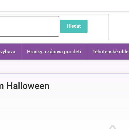
častější dotazy
Hledat
 výbava
Hračky a zábava pro děti
Těhotenské oble
m Halloween