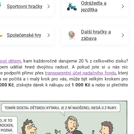
Odrážedla a
Sportovní hračky
jezdítka
Další hračky a
Společenské hry
zábava
ost dětem
, kam každoročně darujeme 20 % z celkového zisku?
pem udělat hned dvojitou radost. A pokud jste si u nás nic
te podpořit přímo přes
transparentní účet nadačního fondu
, který
a se počítá a i malý krok pro vás, může být velkým krokem pro
 000 Kč
, získejte dárek k nákupu od
1 000 Kč
a nebo si přečtěte