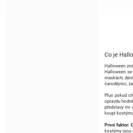
í
p
a
n
e
l
Co je Hall
Halloween znám
Halloween se 
maskách, dýníc
čarodějnici, z
Plus pokud chc
opravdu hodně
představy mi v
koupi kostýmu
První faktor:
kostýmy jsou a