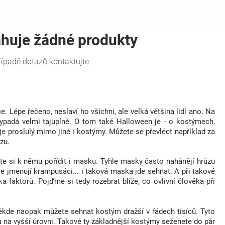
e. Lépe řečeno, neslaví ho všichni, ale velká většina lidí ano. Na
vypadá velmi tajuplně. O tom také Halloween je - o kostýmech,
je proslulý mimo jiné i kostýmy. Můžete se převléct například za
zu.
ete si k němu pořídit i masku. Tyhle masky často nahánějí hrůzu
e jmenují krampusáci... i taková maska jde sehnat. A při takové
ka faktorů. Pojďme si tedy rozebrat blíže, co ovlivní člověka při
ěkde naopak můžete sehnat kostým dražší v řádech tisíců. Tyto
 a na vyšší úrovni. Takové ty základnější kostýmy seženete do pár