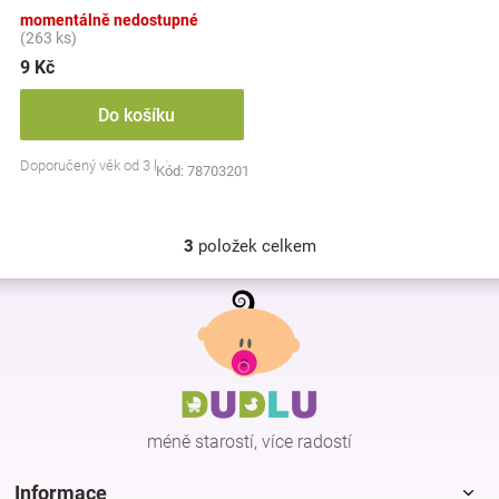
barev
momentálně nedostupné
(263 ks)
9 Kč
Do košíku
Doporučený věk od 3 let
Kód:
78703201
3
položek celkem
O
v
Z
l
á
á
p
d
a
a
c
t
í
í
p
méně starostí, více radostí
r
v
k
Informace