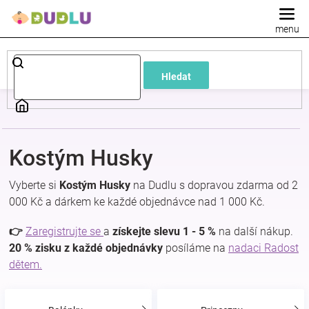
Přejít
na
obsah
Dětské
Hledat
a
kojenecké
Kostým Husky
oblečení
Vyberte si
Kostým Husky
na Dudlu s dopravou zdarma od 2
Pokojíček
000 Kč a dárkem ke každé objednávce nad 1 000 Kč.
👉
Zaregistrujte se
a
získejte slevu 1 - 5 %
na další nákup.
a
20 % zisku z každé objednávky
posíláme na
nadaci Radost
dětem.
kojenecká
výbava