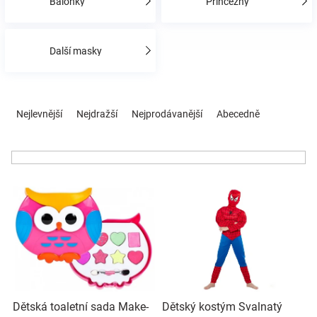
Balónky
Princezny
Hračky
Další masky
a
Ř
zábava
a
Nejlevnější
Nejdražší
Nejprodávanější
Abecedně
z
e
pro
n
í
děti
V
p
ý
r
p
o
Těhotenské
i
d
s
u
oblečení
p
k
r
t
Novinky
o
ů
Dětská toaletní sada Make-
Dětský kostým Svalnatý
d