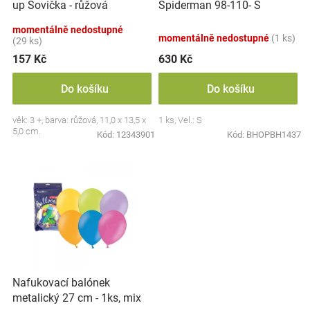
up Sovička - růžová
Spiderman 98-110- S
u
Značky
k
momentálně nedostupné
momentálně nedostupné
(1 ks)
t
(29 ks)
Blog
ů
157 Kč
630 Kč
Hračkářství
Do košíku
Do košíku
věk: 3 +, barva: růžová, 11,0 x 13,5 x
1 ks, Vel.: S
Přihlášení
5,0 cm.
Kód:
12343901
Kód:
BHOPBH1437
Nafukovací balónek
metalický 27 cm - 1ks, mix