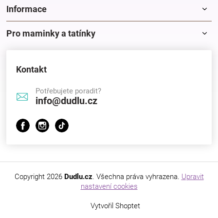
k
Informace
y
v
Pro maminky a tatínky
ý
p
i
s
Kontakt
u
Potřebujete poradit?
info@dudlu.cz
Copyright 2026
Dudlu.cz
. Všechna práva vyhrazena.
Upravit
nastavení cookies
Vytvořil Shoptet