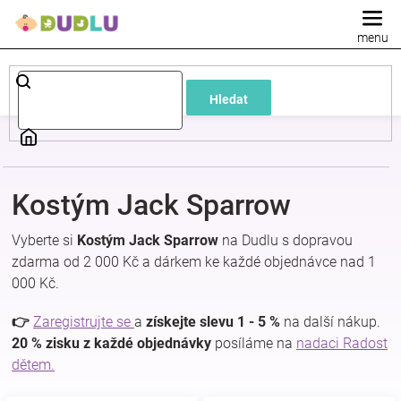
Přejít
na
obsah
Dětské
Hledat
a
kojenecké
Kostým Jack Sparrow
oblečení
Vyberte si
Kostým Jack Sparrow
na Dudlu s dopravou
Pokojíček
zdarma od 2 000 Kč a dárkem ke každé objednávce nad 1
000 Kč.
a
👉
Zaregistrujte se
a
získejte slevu 1 - 5 %
na další nákup.
20 % zisku z každé objednávky
posíláme na
nadaci Radost
kojenecká
dětem.
výbava