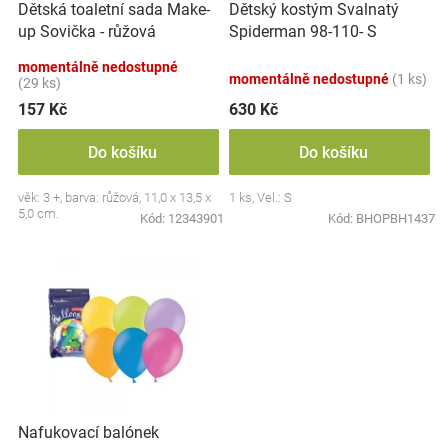
Dětská toaletní sada Make-
Dětský kostým Svalnatý
d
Značky
up Sovička - růžová
Spiderman 98-110- S
u
k
momentálně nedostupné
Blog
momentálně nedostupné
(1 ks)
t
(29 ks)
ů
157 Kč
630 Kč
Hračkářství
Do košíku
Do košíku
Přihlášení
věk: 3 +, barva: růžová, 11,0 x 13,5 x
1 ks, Vel.: S
5,0 cm.
Kód:
12343901
Kód:
BHOPBH1437
Nafukovací balónek