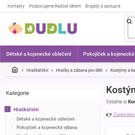
Přejít
Kontakty
Podporujeme Radost dětem
Brigády a spolupráce
Nej
na
obsah
Dětské a kojenecké oblečení
Pokojíček a kojenecká
Domů
Hračkářství
Hračky a zábava pro děti
Kostýmy a ka
P
Kostý
Kategorie
Přeskočit
o
kategorie
s
Vyberte si
Ko
t
Hračkářství
r
👉
Zaregistru
Dětské a kojenecké oblečení
a
n
Pokojíček a kojenecká výbava
n