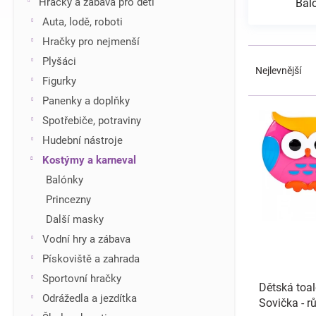
Hračky a zábava pro děti
Bal
í
Auta, lodě, roboti
p
Hračky pro nejmenší
a
Ř
n
Plyšáci
a
Nejlevnější
e
Figurky
z
l
e
Panenky a doplňky
V
n
ý
Spotřebiče, potraviny
í
p
Hudební nástroje
p
i
r
Kostýmy a karneval
s
o
Balónky
p
d
r
Princezny
u
o
Další masky
k
d
t
Vodní hry a zábava
u
ů
Pískoviště a zahrada
k
t
Sportovní hračky
Dětská toa
ů
Odrážedla a jezdítka
Sovička - r