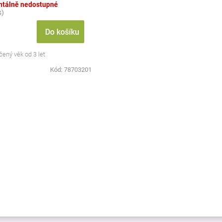
tálně nedostupné
s)
Do košíku
ený věk od 3 let
Kód:
78703201