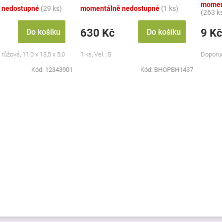
momen
 nedostupné
(29 ks)
momentálně nedostupné
(1 ks)
(263 k
630 Kč
9 Kč
Do košíku
Do košíku
 růžová, 11,0 x 13,5 x 5,0
1 ks, Vel.: S
Doporuč
Kód:
12343901
Kód:
BHOPBH1437
O
v
l
á
d
a
c
í
p
r
v
k
y