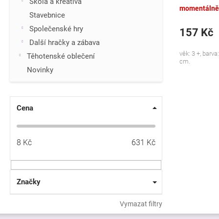
Škola a kreativa
momentálně
Stavebnice
Společenské hry
157 Kč
Další hračky a zábava
věk: 3 +, barva:
Těhotenské oblečení
cm.
Novinky
Cena
8
Kč
631
Kč
Značky
Vymazat filtry
Z