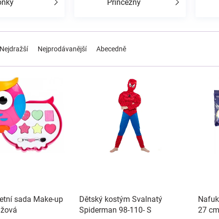
ónky
Princezny
Nejdražší
Nejprodávanější
Abecedně
letní sada Make-up
Dětský kostým Svalnatý
Nafuk
ůžová
Spiderman 98-110- S
27 cm 