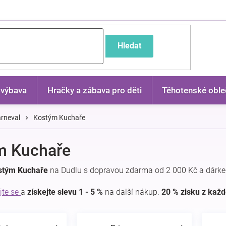
častější dotazy
Hledat
 výbava
Hračky a zábava pro děti
Těhotenské oble
rneval
Kostým Kuchaře
m Kuchaře
stým Kuchaře
na Dudlu s dopravou zdarma od 2 000 Kč a dárke
jte se
a
získejte slevu 1 - 5 %
na další nákup.
20 % zisku z kaž