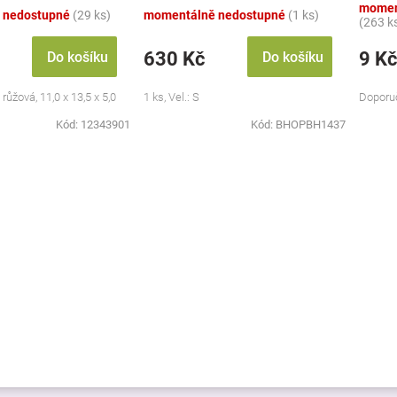
momen
 nedostupné
(29 ks)
momentálně nedostupné
(1 ks)
(263 k
630 Kč
9 Kč
Do košíku
Do košíku
 růžová, 11,0 x 13,5 x 5,0
1 ks, Vel.: S
Doporuč
Kód:
12343901
Kód:
BHOPBH1437
O
v
l
á
d
a
c
í
p
r
v
k
y