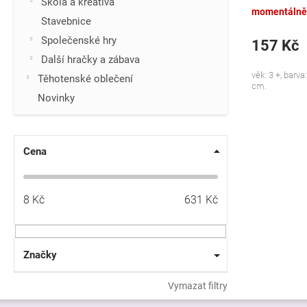
Škola a kreativa
momentálně
Stavebnice
Společenské hry
157 Kč
Další hračky a zábava
věk: 3 +, barva:
Těhotenské oblečení
cm.
Novinky
Cena
8
Kč
631
Kč
Značky
Vymazat filtry
Z