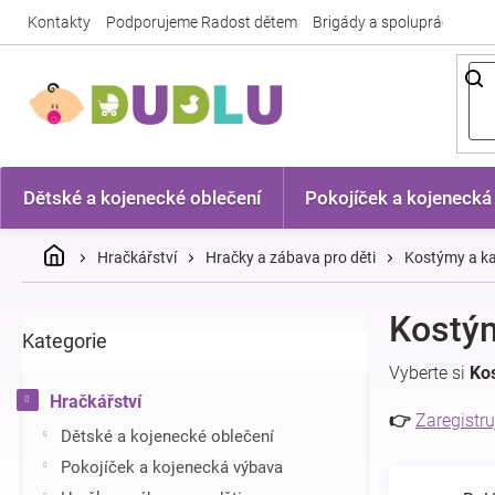
Přejít
Kontakty
Podporujeme Radost dětem
Brigády a spolupráce
Nej
na
obsah
Dětské a kojenecké oblečení
Pokojíček a kojenecká
Domů
Hračkářství
Hračky a zábava pro děti
Kostýmy a ka
P
Kostý
Kategorie
Přeskočit
o
kategorie
s
Vyberte si
Ko
t
Hračkářství
r
👉
Zaregistru
Dětské a kojenecké oblečení
a
n
Pokojíček a kojenecká výbava
n