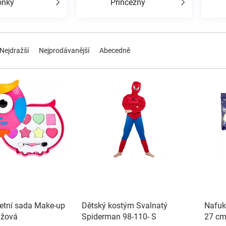
ónky
Princezny
Nejdražší
Nejprodávanější
Abecedně
letní sada Make-up
Dětský kostým Svalnatý
Nafuk
ůžová
Spiderman 98-110- S
27 cm 