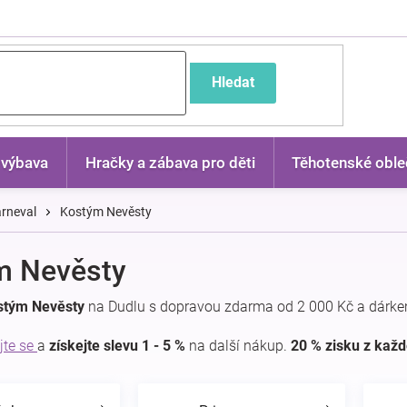
častější dotazy
Hledat
 výbava
Hračky a zábava pro děti
Těhotenské oble
rneval
Kostým Nevěsty
m Nevěsty
stým Nevěsty
na Dudlu s dopravou zdarma od 2 000 Kč a dárke
jte se
a
získejte slevu 1 - 5 %
na další nákup.
20 % zisku z kaž