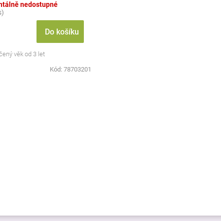
tálně nedostupné
s)
Do košíku
ený věk od 3 let
Kód:
78703201