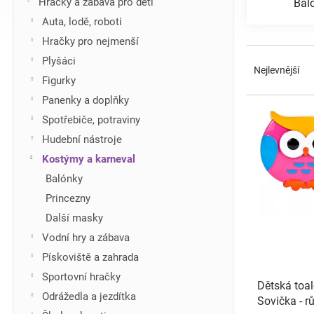
Hračky a zábava pro děti
Bal
í
Auta, lodě, roboti
p
Hračky pro nejmenší
a
Ř
n
Plyšáci
a
Nejlevnější
e
Figurky
z
l
e
Panenky a doplňky
V
n
ý
Spotřebiče, potraviny
í
p
Hudební nástroje
p
i
r
Kostýmy a karneval
s
o
Balónky
p
d
r
Princezny
u
o
Další masky
k
d
t
Vodní hry a zábava
u
ů
Pískoviště a zahrada
k
t
Sportovní hračky
Dětská toa
ů
Odrážedla a jezdítka
Sovička - r