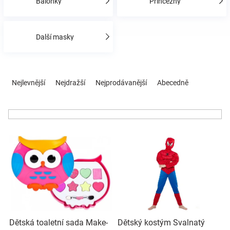
Balónky
Princezny
Hračky
Další masky
a
Ř
zábava
a
Nejlevnější
Nejdražší
Nejprodávanější
Abecedně
z
e
pro
n
í
děti
V
p
ý
r
p
o
Těhotenské
i
d
s
u
oblečení
p
k
r
t
Novinky
o
ů
Dětská toaletní sada Make-
Dětský kostým Svalnatý
d