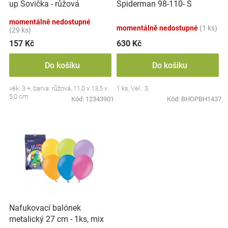
up Sovička - růžová
Spiderman 98-110- S
u
Značky
k
momentálně nedostupné
momentálně nedostupné
(1 ks)
t
(29 ks)
Blog
ů
157 Kč
630 Kč
Hračkářství
Do košíku
Do košíku
věk: 3 +, barva: růžová, 11,0 x 13,5 x
1 ks, Vel.: S
Přihlášení
5,0 cm.
Kód:
12343901
Kód:
BHOPBH1437
Nafukovací balónek
metalický 27 cm - 1ks, mix