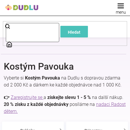
Přejít
na
obsah
Dětské
Hledat
a
kojenecké
Kostým Pavouka
oblečení
Vyberte si
Kostým Pavouka
na Dudlu s dopravou zdarma
Pokojíček
od 2 000 Kč a dárkem ke každé objednávce nad 1 000 Kč.
👉
Zaregistrujte se
a
získejte slevu 1 - 5 %
na další nákup.
a
20 % zisku z každé objednávky
posíláme na
nadaci Radost
dětem.
kojenecká
výbava