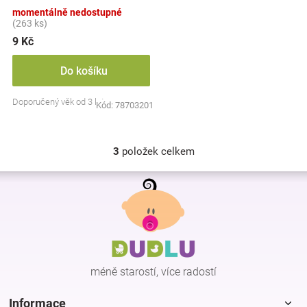
barev
momentálně nedostupné
(263 ks)
9 Kč
Do košíku
Doporučený věk od 3 let
Kód:
78703201
3
položek celkem
O
v
Z
l
á
á
p
d
a
a
c
t
í
í
p
méně starostí, více radostí
r
v
k
Informace