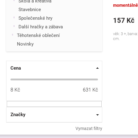
Škola a kreativa
momentálně
Stavebnice
Společenské hry
157 Kč
Další hračky a zábava
věk: 3 +, barva:
Těhotenské oblečení
cm.
Novinky
Cena
8
Kč
631
Kč
Značky
Vymazat filtry
Z