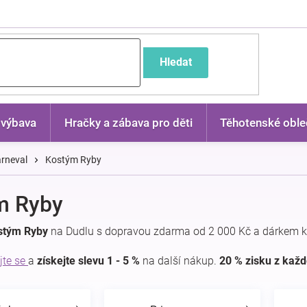
častější dotazy
Hledat
 výbava
Hračky a zábava pro děti
Těhotenské oble
rneval
Kostým Ryby
m Ryby
stým Ryby
na Dudlu s dopravou zdarma od 2 000 Kč a dárkem k
jte se
a
získejte slevu 1 - 5 %
na další nákup.
20 % zisku z kaž