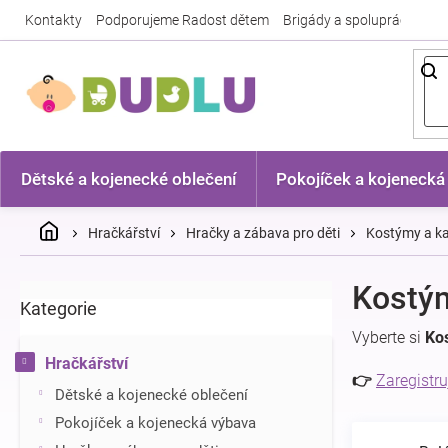
Přejít
Kontakty
Podporujeme Radost dětem
Brigády a spolupráce
Nej
na
obsah
Dětské a kojenecké oblečení
Pokojíček a kojenecká
Domů
Hračkářství
Hračky a zábava pro děti
Kostýmy a ka
P
Kostý
Kategorie
Přeskočit
o
kategorie
s
Vyberte si
Ko
t
Hračkářství
r
👉
Zaregistru
Dětské a kojenecké oblečení
a
n
Pokojíček a kojenecká výbava
n