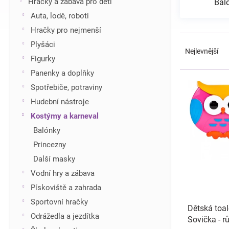
Hračky a zábava pro děti
Bal
í
Auta, lodě, roboti
p
Hračky pro nejmenší
a
Ř
n
Plyšáci
a
Nejlevnější
e
Figurky
z
l
e
Panenky a doplňky
V
n
ý
Spotřebiče, potraviny
í
p
Hudební nástroje
p
i
r
Kostýmy a karneval
s
o
Balónky
p
d
r
Princezny
u
o
Další masky
k
d
t
Vodní hry a zábava
u
ů
Pískoviště a zahrada
k
t
Sportovní hračky
Dětská toa
ů
Odrážedla a jezdítka
Sovička - r