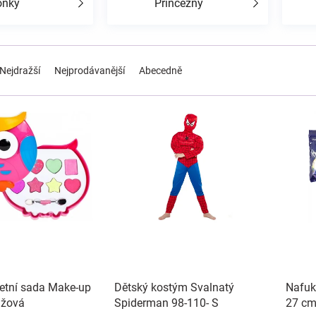
ónky
Princezny
Nejdražší
Nejprodávanější
Abecedně
letní sada Make-up
Dětský kostým Svalnatý
Nafuk
ůžová
Spiderman 98-110- S
27 cm 