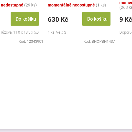
momen
 nedostupné
(29 ks)
momentálně nedostupné
(1 ks)
(263 k
630 Kč
9 Kč
Do košíku
Do košíku
 růžová, 11,0 x 13,5 x 5,0
1 ks, Vel.: S
Doporuč
Kód:
12343901
Kód:
BHOPBH1437
O
v
l
á
d
a
c
í
p
r
v
k
y