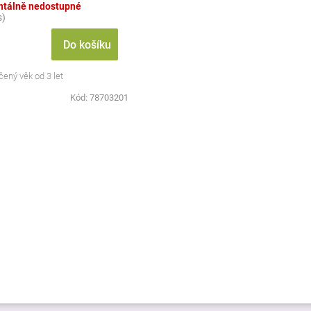
tálně nedostupné
s)
Do košíku
ený věk od 3 let
Kód:
78703201