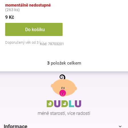
barev
momentálně nedostupné
(263 ks)
9 Kč
Do košíku
Doporučený věk od 3 let
Kód:
78703201
3
položek celkem
O
v
Z
l
á
á
p
d
a
a
c
t
í
í
p
méně starostí, více radostí
r
v
k
Informace