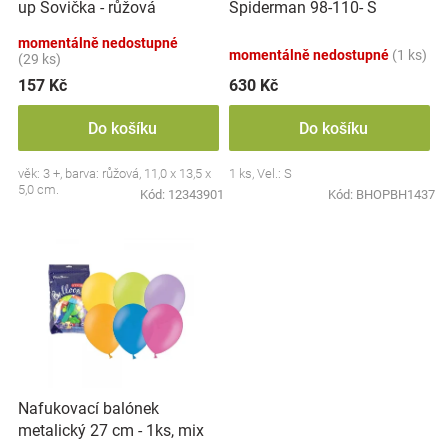
up Sovička - růžová
Spiderman 98-110- S
u
Značky
k
momentálně nedostupné
momentálně nedostupné
(1 ks)
t
(29 ks)
Blog
ů
157 Kč
630 Kč
Hračkářství
Do košíku
Do košíku
věk: 3 +, barva: růžová, 11,0 x 13,5 x
1 ks, Vel.: S
Přihlášení
5,0 cm.
Kód:
12343901
Kód:
BHOPBH1437
Nafukovací balónek
metalický 27 cm - 1ks, mix