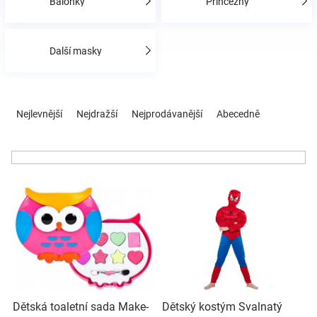
Balónky
Princezny
Hračky
Další masky
a
Ř
zábava
a
Nejlevnější
Nejdražší
Nejprodávanější
Abecedně
z
e
pro
n
í
děti
V
p
ý
r
p
o
Těhotenské
i
d
s
u
oblečení
p
k
r
t
Novinky
o
ů
Dětská toaletní sada Make-
Dětský kostým Svalnatý
d