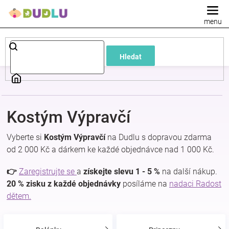
Přejít
na
obsah
Dětské
Hledat
a
kojenecké
Kostým Výpravčí
oblečení
Vyberte si
Kostým Výpravčí
na Dudlu s dopravou zdarma
Pokojíček
od 2 000 Kč a dárkem ke každé objednávce nad 1 000 Kč.
👉
Zaregistrujte se
a
získejte slevu 1 - 5 %
na další nákup.
a
20 % zisku z každé objednávky
posíláme na
nadaci Radost
dětem.
kojenecká
výbava