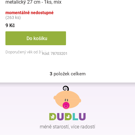
metalický 27 cm - 1ks, mix
barev
momentálně nedostupné
(263 ks)
9 Kč
Do košíku
Doporučený věk od 3 let
Kód:
78703201
3
položek celkem
O
v
Z
l
á
á
p
d
a
a
c
t
í
í
p
méně starostí, více radostí
r
v