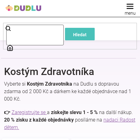
Přejít
na
obsah
Dětské
Hledat
a
kojenecké
Kostým Zdravotníka
oblečení
Vyberte si
Kostým Zdravotníka
na Dudlu s dopravou
Pokojíček
zdarma od 2 000 Kč a dárkem ke každé objednávce nad 1
000 Kč.
a
👉
Zaregistrujte se
a
získejte slevu 1 - 5 %
na další nákup.
20 % zisku z každé objednávky
posíláme na
nadaci Radost
kojenecká
dětem.
výbava