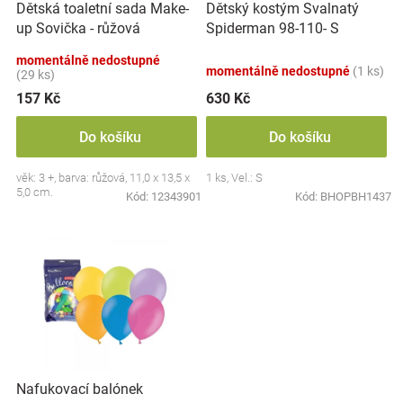
Dětská toaletní sada Make-
Dětský kostým Svalnatý
d
Značky
up Sovička - růžová
Spiderman 98-110- S
u
k
momentálně nedostupné
Blog
momentálně nedostupné
(1 ks)
t
(29 ks)
ů
157 Kč
630 Kč
Hračkářství
Do košíku
Do košíku
Přihlášení
věk: 3 +, barva: růžová, 11,0 x 13,5 x
1 ks, Vel.: S
5,0 cm.
Kód:
12343901
Kód:
BHOPBH1437
Nafukovací balónek