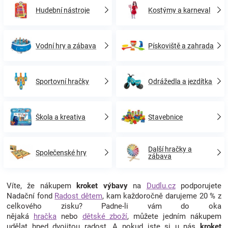
Hudební nástroje
Kostýmy a karneval
Značky
Blog
Vodní hry a zábava
Pískoviště a zahrada
Hračkářství
Sportovní hračky
Odrážedla a jezdítka
Přihlášení
Škola a kreativa
Stavebnice
Další hračky a
Společenské hry
zábava
Víte, že nákupem
kroket výbavy
na
Dudlu.cz
podporujete
Nadační fond
Radost dětem
, kam každoročně darujeme 20 % z
celkového zisku? Padne-li vám do oka
nějaká
hračka
nebo
dětské zboží
, můžete jedním nákupem
udělat hned dvojitou radost. A pokud jste si u nás
kroket