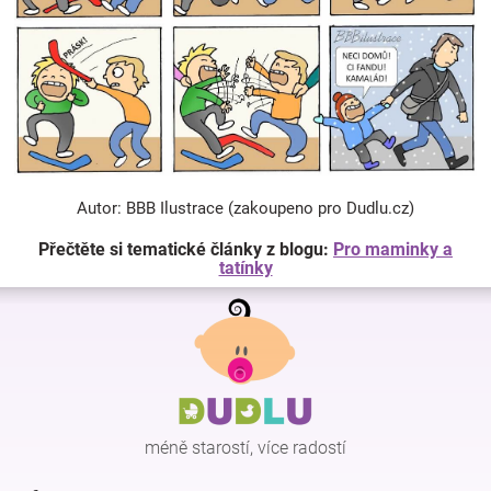
Autor: BBB Ilustrace (zakoupeno pro Dudlu.cz)
Přečtěte si tematické články z blogu:
Pro maminky a
tatínky
Z
á
p
a
t
í
méně starostí, více radostí