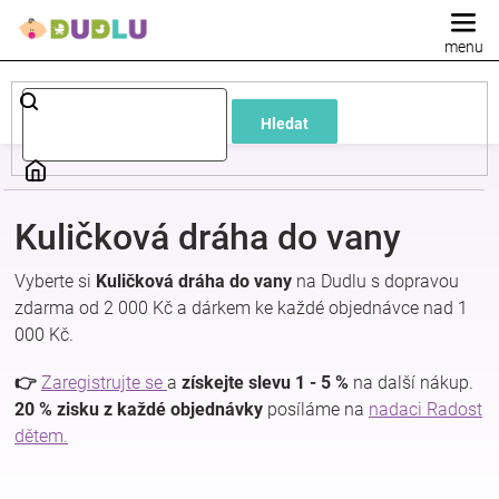
Přejít
na
obsah
Dětské
Hledat
a
kojenecké
Kuličková dráha do vany
oblečení
Vyberte si
Kuličková dráha do vany
na Dudlu s dopravou
zdarma od 2 000 Kč a dárkem ke každé objednávce nad 1
Pokojíček
000 Kč.
a
👉
Zaregistrujte se
a
získejte slevu 1 - 5 %
na další nákup.
20 % zisku z každé objednávky
posíláme na
nadaci Radost
dětem.
kojenecká
výbava