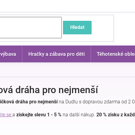
častější dotazy
Hledat
 výbava
Hračky a zábava pro děti
Těhotenské oble
ová dráha pro nejmenší
ičková dráha pro nejmenší
na Dudlu s dopravou zdarma od 2 0
jte se
a
získejte slevu 1 - 5 %
na další nákup.
20 % zisku z kaž