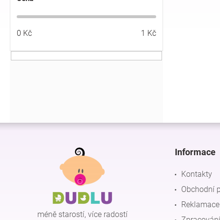
í
p
a
0
Kč
1
Kč
n
e
l
Z
á
p
Informace
a
t
Kontakty
í
Obchodní 
Reklamace 
méně starostí, více radostí
Zpracování