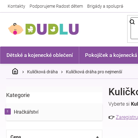
Přejít
Kontakty
Podporujeme Radost dětem
Brigády a spolupráce
Nej
na
obsah
Dětské a kojenecké oblečení
Pokojíček a kojenecká
Domů
Kuličková dráha
Kuličková dráha pro nejmenší
P
Kuličk
Kategorie
Přeskočit
o
kategorie
s
Vyberte si
Kul
t
Hračkářství
r
👉
Zaregistru
a
n
n
Cena