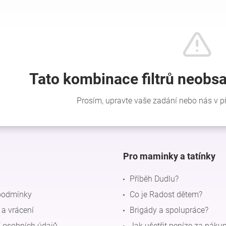
Pro maminky a tatínky
Příběh Dudlu?
podmínky
Co je Radost dětem?
a vrácení
Brigády a spolupráce?
 osobních údajů
Jak ušetřit peníze za náku