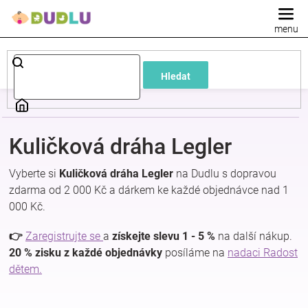
Přejít
na
obsah
Dětské
Hledat
a
kojenecké
Kuličková dráha Legler
oblečení
Vyberte si
Kuličková dráha Legler
na Dudlu s dopravou
zdarma od 2 000 Kč a dárkem ke každé objednávce nad 1
Pokojíček
000 Kč.
a
👉
Zaregistrujte se
a
získejte slevu 1 - 5 %
na další nákup.
20 % zisku z každé objednávky
posíláme na
nadaci Radost
dětem.
kojenecká
výbava