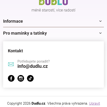
í
Značky
méně starostí, více radostí
Blog
Informace
Hračkářství
Pro maminky a tatínky
Přihlášení
Kontakt
Potřebujete poradit?
info@dudlu.cz
Copyright 2026
Dudlu.cz
. Všechna práva vyhrazena.
Upravit