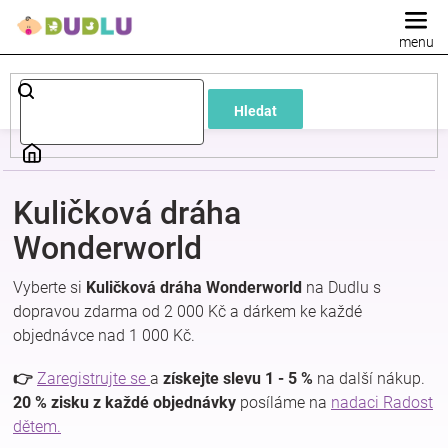
Přejít
na
obsah
Dětské
Hledat
a
kojenecké
Kuličková dráha
oblečení
Wonderworld
Vyberte si
Kuličková dráha Wonderworld
na Dudlu s
Pokojíček
dopravou zdarma od 2 000 Kč a dárkem ke každé
objednávce nad 1 000 Kč.
a
👉
Zaregistrujte se
a
získejte slevu 1 - 5 %
na další nákup.
kojenecká
20 % zisku z každé objednávky
posíláme na
nadaci Radost
dětem.
výbava