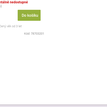
tálně nedostupné
s)
Do košíku
ený věk od 3 let
Kód:
78703201