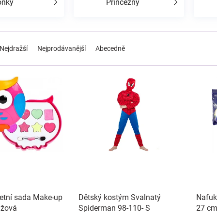
ónky
Princezny
Nejdražší
Nejprodávanější
Abecedně
letní sada Make-up
Dětský kostým Svalnatý
Nafuk
ůžová
Spiderman 98-110- S
27 cm 