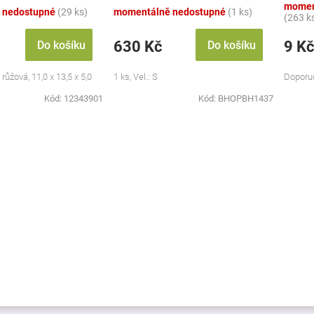
momen
 nedostupné
(29 ks)
momentálně nedostupné
(1 ks)
(263 k
630 Kč
9 Kč
Do košíku
Do košíku
 růžová, 11,0 x 13,5 x 5,0
1 ks, Vel.: S
Doporuč
Kód:
12343901
Kód:
BHOPBH1437
O
v
l
á
d
a
c
í
p
r
v
k
y