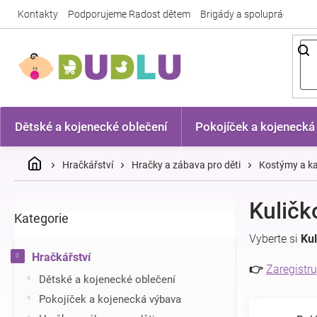
Přejít
Kontakty
Podporujeme Radost dětem
Brigády a spolupráce
Nej
na
obsah
Dětské a kojenecké oblečení
Pokojíček a kojenecká
Domů
Hračkářství
Hračky a zábava pro děti
Kostýmy a ka
P
Kuličk
Kategorie
Přeskočit
o
kategorie
s
Vyberte si
Ku
t
Hračkářství
r
👉
Zaregistru
Dětské a kojenecké oblečení
a
n
Pokojíček a kojenecká výbava
n