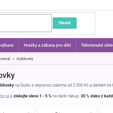
častější dotazy
Hledat
 výbava
Hračky a zábava pro děti
Těhotenské oble
rneval
Kuličkovky
ovky
ličkovky
na Dudlu s dopravou zdarma od 2 000 Kč a dárkem ke 
jte se
a
získejte slevu 1 - 5 %
na další nákup.
20 % zisku z kaž