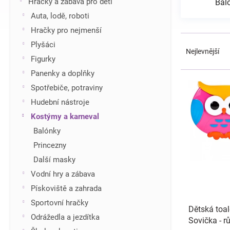
Hračky a zábava pro děti
Bal
í
Auta, lodě, roboti
p
Hračky pro nejmenší
a
Ř
n
Plyšáci
a
Nejlevnější
e
Figurky
z
l
e
Panenky a doplňky
V
n
ý
Spotřebiče, potraviny
í
p
Hudební nástroje
p
i
r
Kostýmy a karneval
s
o
Balónky
p
d
r
Princezny
u
o
Další masky
k
d
t
Vodní hry a zábava
u
ů
Pískoviště a zahrada
k
t
Sportovní hračky
Dětská toa
ů
Odrážedla a jezdítka
Sovička - r