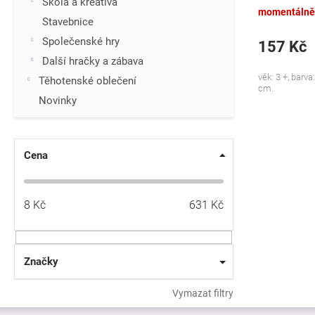
Škola a kreativa
momentálně
Stavebnice
Společenské hry
157 Kč
Další hračky a zábava
věk: 3 +, barva:
Těhotenské oblečení
cm.
Novinky
Cena
8
Kč
631
Kč
Značky
Vymazat filtry
Z