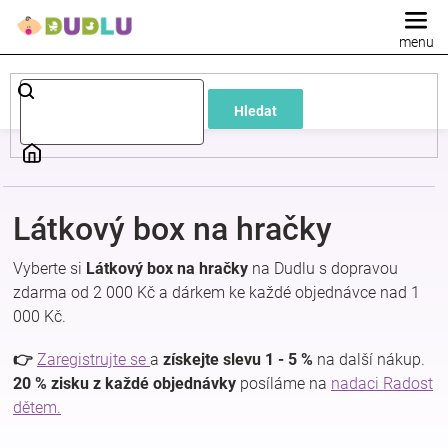
Přejít
na
obsah
Dětské
Hledat
a
kojenecké
Látkový box na hračky
oblečení
Vyberte si
Látkový box na hračky
na Dudlu s dopravou
Pokojíček
zdarma od 2 000 Kč a dárkem ke každé objednávce nad 1
000 Kč.
a
👉
Zaregistrujte se
a
získejte slevu 1 - 5 %
na další nákup.
20 % zisku z každé objednávky
posíláme na
nadaci Radost
kojenecká
dětem.
výbava