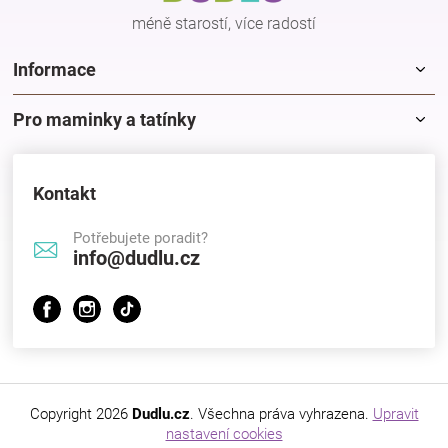
Značky
méně starostí, více radostí
Informace
Blog
Pro maminky a tatínky
Hračkářství
Přihlášení
Kontakt
Potřebujete poradit?
info@dudlu.cz
Copyright 2026
Dudlu.cz
. Všechna práva vyhrazena.
Upravit
nastavení cookies