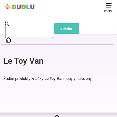
Přejít
na
obsah
Dětské
Hledat
a
kojenecké
Le Toy Van
oblečení
Pokojíček
Žádné produkty značky
Le Toy Van
nebyly nalezeny...
a
kojenecká
Z
výbava