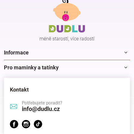
á
p
Hračky
a
t
í
a
méně starostí, více radostí
zábava
Informace
pro
Pro maminky a tatínky
děti
Kontakt
Těhotenské
Potřebujete poradit?
info@dudlu.cz
oblečení
Novinky