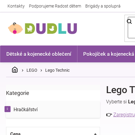
Přejít
Kontakty
Podporujeme Radost dětem
Brigády a spolupráce
Nej
na
obsah
Dětské a kojenecké oblečení
Pokojíček a kojenecká
Domů
LEGO
Lego Technic
P
Lego T
Kategorie
Přeskočit
o
kategorie
s
Vyberte si
Le
t
Hračkářství
r
👉
Zaregistru
a
n
n
Cena