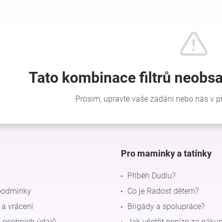
Pro maminky a tatínky
Příběh Dudlu?
podmínky
Co je Radost dětem?
a vrácení
Brigády a spolupráce?
 osobních údajů
Jak ušetřit peníze za náku