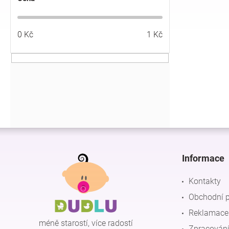
í
p
a
0
Kč
1
Kč
n
e
l
Z
á
p
Informace
a
t
Kontakty
í
Obchodní 
Reklamace 
méně starostí, více radostí
Zpracování