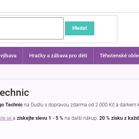
častější dotazy
Hledat
 výbava
Hračky a zábava pro děti
Těhotenské oble
echnic
go Technic
na Dudlu s dopravou zdarma od 2 000 Kč a dárkem k
jte se
a
získejte slevu 1 - 5 %
na další nákup.
20 % zisku z kaž