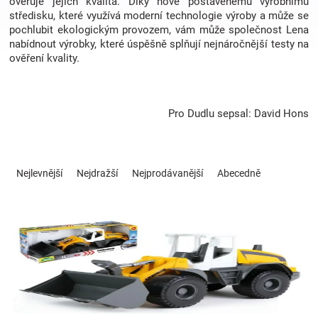
ověřuje jejich kvalita. Díky nově postavenému výrobnímu
středisku, které využívá moderní technologie výroby a může se
pochlubit ekologickým provozem, vám může společnost Lena
Hračky
nabídnout výrobky, které úspěšně splňují nejnáročnější testy na
ověření kvality.
a
zábava
Pro Dudlu sepsal: David Hons
pro
Ř
a
Nejlevnější
Nejdražší
Nejprodávanější
Abecedně
děti
z
e
V
n
Těhotenské
ý
í
p
p
oblečení
i
r
s
o
p
d
Novinky
r
u