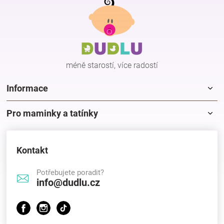
r
á
v
p
k
a
y
t
v
í
ý
p
méně starostí, více radostí
i
s
Informace
u
Pro maminky a tatínky
Kontakt
Potřebujete poradit?
info@dudlu.cz