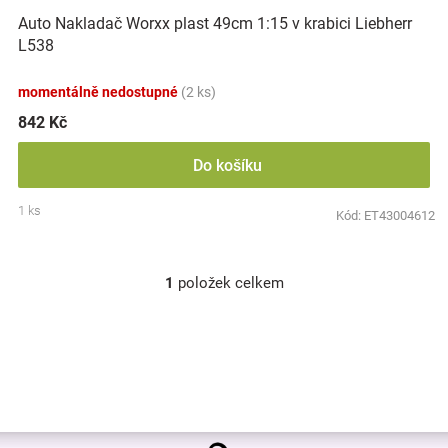
o
k
Značky
Auto Nakladač Worxx plast 49cm 1:15 v krabici Liebherr
d
t
L538
u
ů
k
Blog
momentálně nedostupné
(2 ks)
t
ů
842 Kč
Hračkářství
Do košíku
Přihlášení
1 ks
Kód:
ET43004612
1
položek celkem
O
v
l
á
d
a
c
í
Z
p