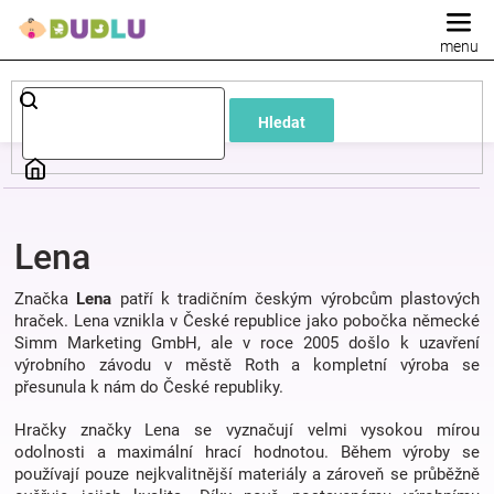
Přejít
na
obsah
Dětské
Hledat
a
kojenecké
Lena
oblečení
Značka
Lena
patří k tradičním českým výrobcům plastových
Pokojíček
hraček. Lena vznikla v České republice jako pobočka německé
Simm Marketing GmbH, ale v roce 2005 došlo k uzavření
výrobního závodu v městě Roth a kompletní výroba se
a
přesunula k nám do České republiky.
Hračky značky Lena se vyznačují velmi vysokou mírou
kojenecká
odolnosti a maximální hrací hodnotou. Během výroby se
používají pouze nejkvalitnější materiály a zároveň se průběžně
výbava