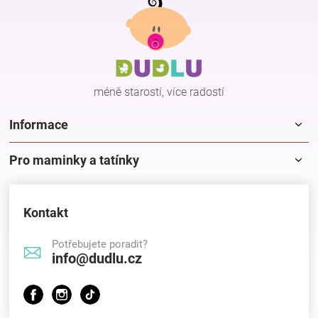
á
p
Hračky
a
t
í
a
méně starostí, více radostí
zábava
Informace
pro
Pro maminky a tatínky
děti
Kontakt
Těhotenské
Potřebujete poradit?
info@dudlu.cz
oblečení
Novinky