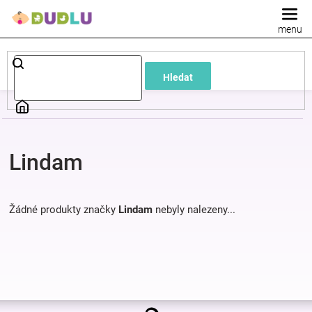
Přejít
na
obsah
Dětské
Hledat
a
kojenecké
Lindam
oblečení
Pokojíček
Žádné produkty značky
Lindam
nebyly nalezeny...
a
kojenecká
Z
výbava