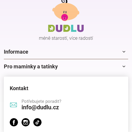
á
p
Hračky
a
t
í
a
méně starostí, více radostí
zábava
Informace
pro
Pro maminky a tatínky
děti
Kontakt
Těhotenské
Potřebujete poradit?
info@dudlu.cz
oblečení
Novinky