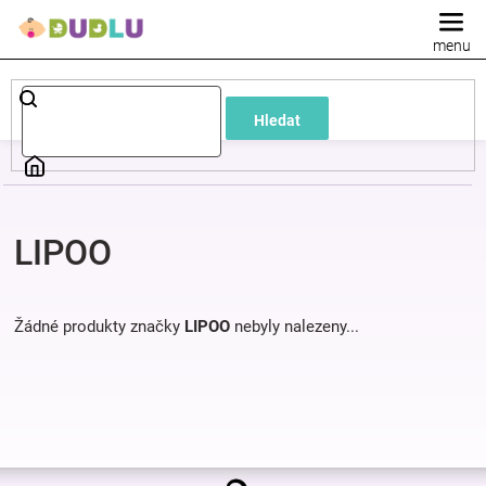
Přejít
na
obsah
Dětské
Hledat
a
kojenecké
LIPOO
oblečení
Pokojíček
Žádné produkty značky
LIPOO
nebyly nalezeny...
a
kojenecká
Z
výbava