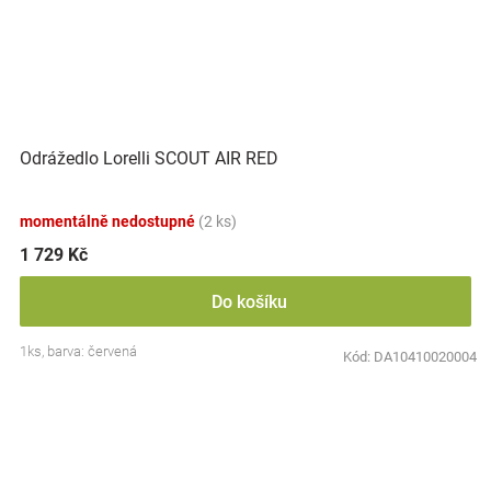
Odrážedlo Lorelli SCOUT AIR RED
momentálně nedostupné
(2 ks)
1 729 Kč
Do košíku
1ks, barva: červená
Kód:
DA10410020004