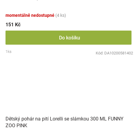
momentálně nedostupné
(4 ks)
151 Kč
Do košíku
1ks
Kód:
DA10200581402
Dětský pohár na pití Lorelli se slámkou 300 ML FUNNY
ZOO PINK