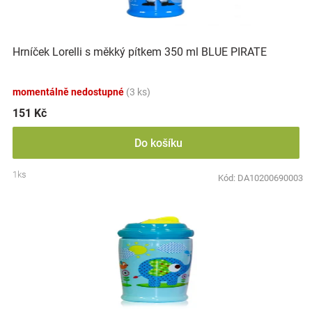
Značky
Hrníček Lorelli s měkký pítkem 350 ml BLUE PIRATE
Blog
Hračkářství
momentálně nedostupné
(3 ks)
151 Kč
Přihlášení
Do košíku
1ks
Kód:
DA10200690003