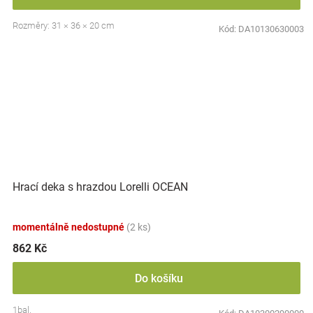
Rozměry: 31 × 36 × 20 cm
Kód:
DA10130630003
Hrací deka s hrazdou Lorelli OCEAN
momentálně nedostupné
(2 ks)
862 Kč
Do košíku
1bal.