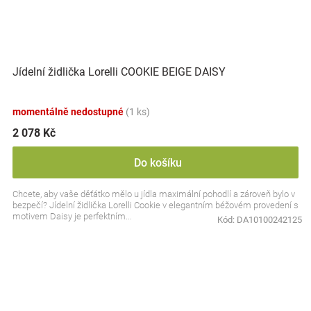
Jídelní židlička Lorelli COOKIE BEIGE DAISY
momentálně nedostupné
(1 ks)
2 078 Kč
Do košíku
Chcete, aby vaše děťátko mělo u jídla maximální pohodlí a zároveň bylo v
bezpečí? Jídelní židlička Lorelli Cookie v elegantním béžovém provedení s
motivem Daisy je perfektním...
Kód:
DA10100242125