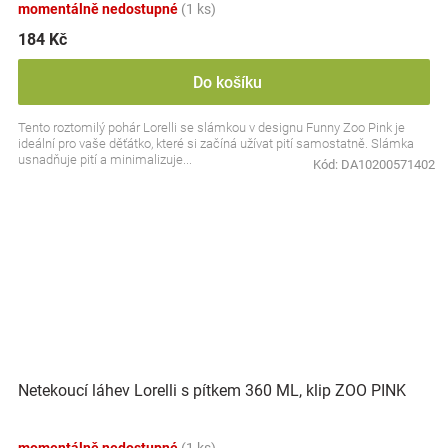
momentálně nedostupné
(1 ks)
184 Kč
Do košíku
Tento roztomilý pohár Lorelli se slámkou v designu Funny Zoo Pink je
ideální pro vaše děťátko, které si začíná užívat pití samostatně. Slámka
usnadňuje pití a minimalizuje...
Kód:
DA10200571402
Netekoucí láhev Lorelli s pítkem 360 ML, klip ZOO PINK