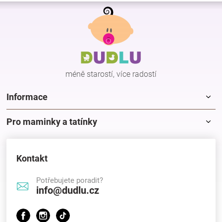
Z
p
r
á
v
p
k
a
y
t
v
í
ý
p
méně starostí, více radostí
i
s
Informace
u
Pro maminky a tatínky
Kontakt
Potřebujete poradit?
info@dudlu.cz