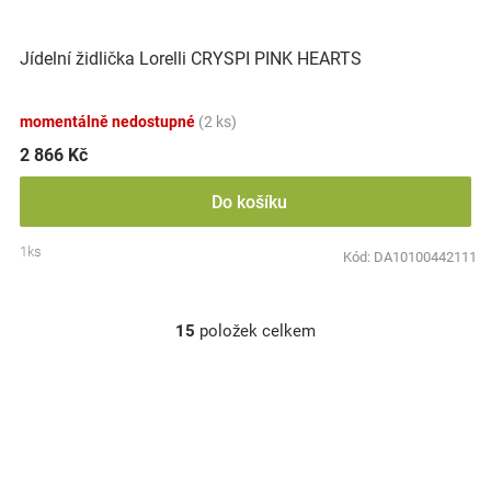
Jídelní židlička Lorelli CRYSPI PINK HEARTS
momentálně nedostupné
(2 ks)
2 866 Kč
Do košíku
1ks
Kód:
DA10100442111
15
položek celkem
O
v
l
á
d
a
c
í