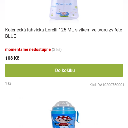
i
r
s
o
p
d
Hračky
r
u
o
k
a
Kojenecká lahvička Lorelli 125 ML s víkem ve tvaru zvířete
d
t
BLUE
u
ů
zábava
k
momentálně nedostupné
(3 ks)
t
ů
108 Kč
pro
Do košíku
děti
1 ks
Kód:
DA10200750001
Těhotenské
oblečení
Novinky