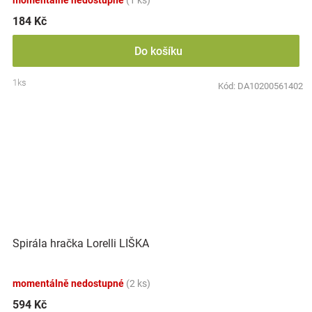
momentálně nedostupné
(1 ks)
184 Kč
Do košíku
1ks
Kód:
DA10200561402
Spirála hračka Lorelli LIŠKA
momentálně nedostupné
(2 ks)
594 Kč