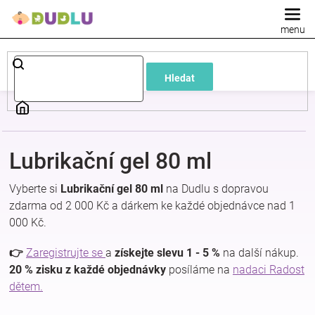
Přejít
na
obsah
Dětské
Hledat
a
kojenecké
Lubrikační gel 80 ml
oblečení
Vyberte si
Lubrikační gel 80 ml
na Dudlu s dopravou
Pokojíček
zdarma od 2 000 Kč a dárkem ke každé objednávce nad 1
000 Kč.
a
👉
Zaregistrujte se
a
získejte slevu 1 - 5 %
na další nákup.
20 % zisku z každé objednávky
posíláme na
nadaci Radost
kojenecká
dětem.
výbava