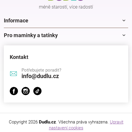
Značky
méně starostí, více radostí
Informace
Blog
Pro maminky a tatínky
Hračkářství
Přihlášení
Kontakt
Potřebujete poradit?
info@dudlu.cz
Copyright 2026
Dudlu.cz
. Všechna práva vyhrazena.
Upravit
nastavení cookies