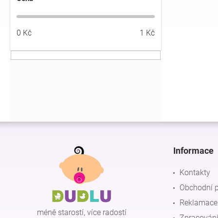
í
p
a
0
Kč
1
Kč
n
e
l
Z
á
p
Informace
a
t
Kontakty
í
Obchodní 
Reklamace 
méně starostí, více radostí
Zpracování