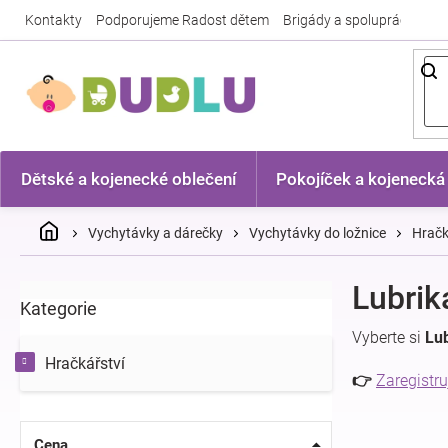
Přejít
Kontakty
Podporujeme Radost dětem
Brigády a spolupráce
Nej
na
obsah
Dětské a kojenecké oblečení
Pokojíček a kojenecká
Domů
Vychytávky a dárečky
Vychytávky do ložnice
Hračk
P
Lubrik
Kategorie
Přeskočit
o
kategorie
s
Vyberte si
Lub
t
Hračkářství
r
👉
Zaregistru
a
n
n
Cena