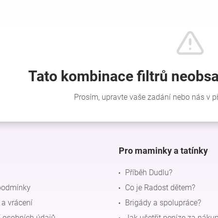
Pro maminky a tatínky
Příběh Dudlu?
podmínky
Co je Radost dětem?
a vrácení
Brigády a spolupráce?
 osobních údajů
Jak ušetřit peníze za náku