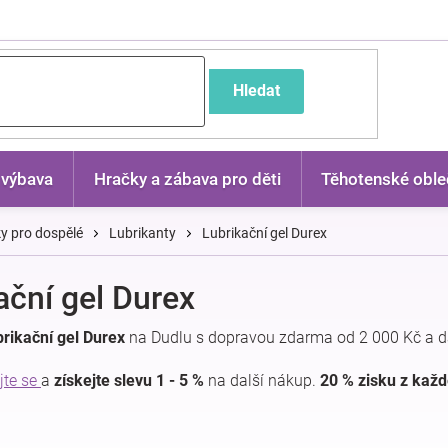
častější dotazy
Hledat
 výbava
Hračky a zábava pro děti
Těhotenské oble
y pro dospělé
Lubrikanty
Lubrikační gel Durex
ační gel Durex
rikační gel Durex
na Dudlu s dopravou zdarma od 2 000 Kč a d
jte se
a
získejte slevu 1 - 5 %
na další nákup.
20 % zisku z kaž