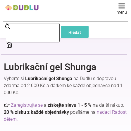
Přejít
na
obsah
Dětské
Hledat
a
kojenecké
Lubrikační gel Shunga
oblečení
Vyberte si
Lubrikační gel Shunga
na Dudlu s dopravou
Pokojíček
zdarma od 2 000 Kč a dárkem ke každé objednávce nad 1
000 Kč.
a
👉
Zaregistrujte se
a
získejte slevu 1 - 5 %
na další nákup.
20 % zisku z každé objednávky
posíláme na
nadaci Radost
kojenecká
dětem.
výbava