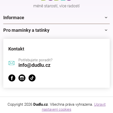
Značky
méně starostí, více radostí
Informace
Blog
Pro maminky a tatínky
Hračkářství
Přihlášení
Kontakt
Potřebujete poradit?
info@dudlu.cz
Copyright 2026
Dudlu.cz
. Všechna práva vyhrazena.
Upravit
nastavení cookies