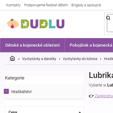
Přejít
Kontakty
Podporujeme Radost dětem
Brigády a spolupráce
Nej
na
obsah
Dětské a kojenecké oblečení
Pokojíček a kojenecká
Domů
Vychytávky a dárečky
Vychytávky do ložnice
Hračk
P
Lubrik
Kategorie
Přeskočit
o
kategorie
s
Vyberte si
Lub
t
Hračkářství
r
👉
Zaregistru
a
n
n
Cena