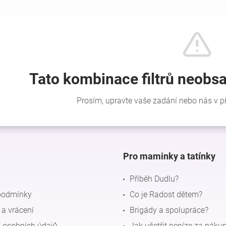
Pro maminky a tatínky
Příběh Dudlu?
podmínky
Co je Radost dětem?
a vrácení
Brigády a spolupráce?
 osobních údajů
Jak ušetřit peníze za náku