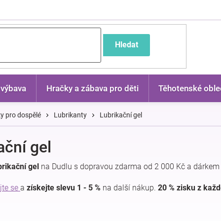
častější dotazy
Hledat
 výbava
Hračky a zábava pro děti
Těhotenské oble
y pro dospělé
Lubrikanty
Lubrikační gel
ační gel
rikační gel
na Dudlu s dopravou zdarma od 2 000 Kč a dárkem 
jte se
a
získejte slevu 1 - 5 %
na další nákup.
20 % zisku z kaž