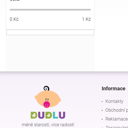
í
p
a
0
Kč
1
Kč
n
e
l
Z
á
p
Informace
a
t
Kontakty
í
Obchodní 
Reklamace 
méně starostí, více radostí
Zpracování