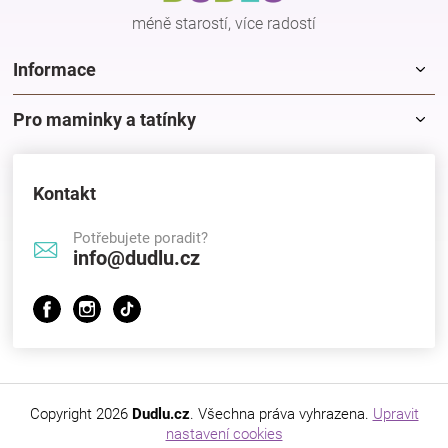
Značky
méně starostí, více radostí
Informace
Blog
Pro maminky a tatínky
Hračkářství
Přihlášení
Kontakt
Potřebujete poradit?
info@dudlu.cz
Copyright 2026
Dudlu.cz
. Všechna práva vyhrazena.
Upravit
nastavení cookies