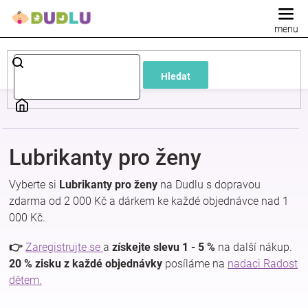
Přejít
na
obsah
Dětské
Hledat
a
kojenecké
Lubrikanty pro ženy
oblečení
Vyberte si
Lubrikanty pro ženy
na Dudlu s dopravou
Pokojíček
zdarma od 2 000 Kč a dárkem ke každé objednávce nad 1
000 Kč.
a
👉
Zaregistrujte se
a
získejte slevu 1 - 5 %
na další nákup.
20 % zisku z každé objednávky
posíláme na
nadaci Radost
kojenecká
dětem.
výbava