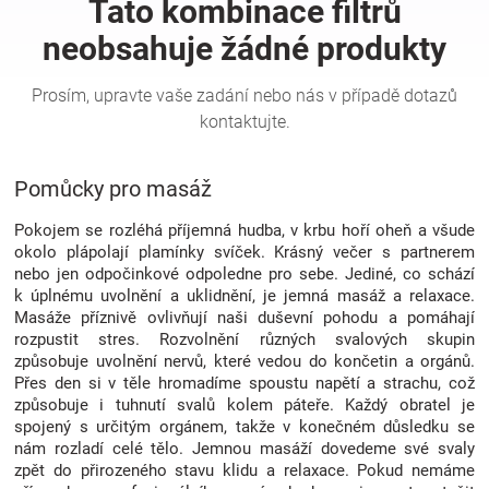
Hračky
a
zábava
Pomůcky pro masáž
pro
Pokojem se rozléhá příjemná hudba, v krbu hoří oheň a všude
okolo plápolají plamínky svíček. Krásný večer s partnerem
nebo jen odpočinkové odpoledne pro sebe. Jediné, co schází
děti
k úplnému uvolnění a uklidnění, je jemná masáž a relaxace.
Masáže příznivě ovlivňují naši duševní pohodu a pomáhají
rozpustit stres. Rozvolnění různých svalových skupin
Těhotenské
způsobuje uvolnění nervů, které vedou do končetin a orgánů.
Přes den si v těle hromadíme spoustu napětí a strachu, což
oblečení
způsobuje i tuhnutí svalů kolem páteře. Každý obratel je
spojený s určitým orgánem, takže v konečném důsledku se
nám rozladí celé tělo. Jemnou masáží dovedeme své svaly
Novinky
zpět do přirozeného stavu klidu a relaxace. Pokud nemáme