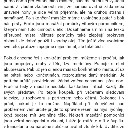
přímo doma profesionálního maséra, budeme si muset vystačit
Značky
sami. Z vlastní zkušenosti vím, že namasírovat si záda nebo
unavené nohy je sice velmi příjemné, ale na druhou stranu i
namáhavé. Po skončení masáže máme uvolněnou páteř a bolí
Blog
nás prsty. Proto jsou masážní pomůcky vítaným pomocníkem,
kterým nám tuto činnost ulehčí. Dosáhneme s nimi i na těžko
přístupná místa, některé pomůcky také zlepšují prokrvení
Hračkářství
oblasti. Je dobré použit i vhodný olej. Tím ještě více uvolníme
své tělo, protože zapojíme nejen hmat, ale také čich.
Přihlášení
Pokud chceme řešit konkrétní problém, můžeme si pročíst, jak
jsou propojeny dráhy v těle, tzv. meridiány. Pracuje s nimi
akupresura. Pak už jen cílenou masáží konkrétního místa, ať už
na páteři nebo končetinách, rozproudíme daný meridián. Je
potřeba určitá pravidelnost, žádná změna nenastane přes noc.
Proč si tedy z masáže neudělat každodenní rituál. Každý dle
svých představ. Po teplé koupeli, při večerním sledování
televize, u rozhovoru s partnerem nebo dětmi. Dokonce i v
práci, pokud je to možné. Například při přemýšlení nad
problémem vám určitě přijde to správné řešení na mysl rychleji,
když budete mít uvolněné tělo. Někteří masážní pomocníci
jsou velmi nenápadní a vkusní, takže je můžete mít v šuplíku
v kanceláři a po náročné schůzce uvolnit ztuhlý krk. Uvidíte, že