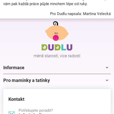
vám pak každá práce půjde mnohem lépe od ruky.
Pro Dudlu napsala: Martina Velecká
Z
á
p
a
t
í
méně starostí, více radostí
Informace
Pro maminky a tatínky
Kontakt
Potřebujete poradit?