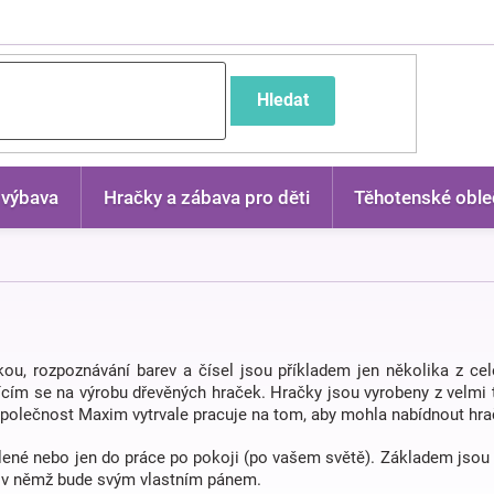
častější dotazy
Hledat
 výbava
Hračky a zábava pro děti
Těhotenské oble
ukou, rozpoznávání barev a čísel jsou příkladem jen několika z ce
cím se na výrobu dřevěných hraček. Hračky jsou vyrobeny z velmi t
. Společnost Maxim vytrvale pracuje na tom, aby mohla nabídnout hr
ovolené nebo jen do práce po pokoji (po vašem světě). Základem jsou
o, v němž bude svým vlastním pánem.