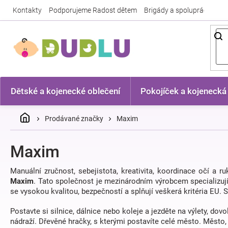
Přejít
Kontakty
Podporujeme Radost dětem
Brigády a spolupráce
Nej
na
obsah
Dětské a kojenecké oblečení
Pokojíček a kojenecká
Domů
Prodávané značky
Maxim
Maxim
Manuální zručnost, sebejistota, kreativita, koordinace očí a r
Maxim
. Tato společnost je mezinárodním výrobcem specializují
se vysokou kvalitou, bezpečností a splňují veškerá kritéria EU
Postavte si silnice, dálnice nebo koleje a jezděte na výlety, d
nádraží. Dřevěné hračky, s kterými postavíte celé město. Měst