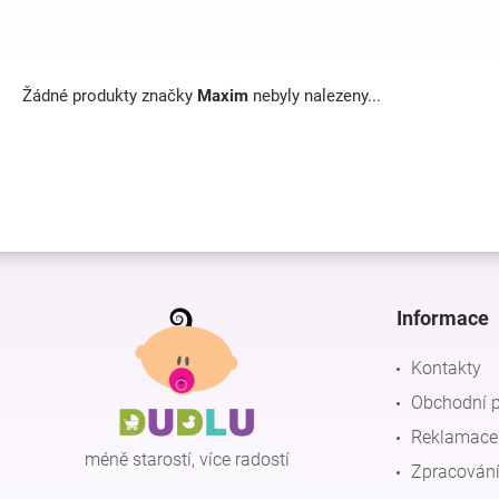
Žádné produkty značky
Maxim
nebyly nalezeny...
Z
á
p
Informace
a
t
Kontakty
í
Obchodní 
Reklamace 
méně starostí, více radostí
Zpracování