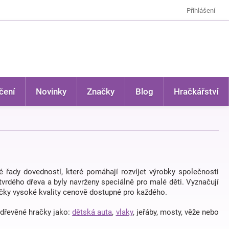
Přihlášení
čení
Novinky
Značky
Blog
Hračkářství
lé řady dovedností, které pomáhají rozvíjet výrobky společnosti
vrdého dřeva a byly navrženy speciálně pro malé děti. Vyznačují
ačky vysoké kvality cenově dostupné pro každého.
 dřevěné hračky jako:
dětská auta
,
vlaky
, jeřáby, mosty, věže nebo