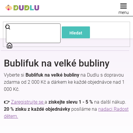
Přejít
na
obsah
Dětské
Hledat
a
kojenecké
Bublifuk na velké bubliny
oblečení
Vyberte si
Bublifuk na velké bubliny
na Dudlu s dopravou
zdarma od 2 000 Kč a dárkem ke každé objednávce nad 1
Pokojíček
000 Kč.
a
👉
Zaregistrujte se
a
získejte slevu 1 - 5 %
na další nákup.
20 % zisku z každé objednávky
posíláme na
nadaci Radost
dětem.
kojenecká
výbava