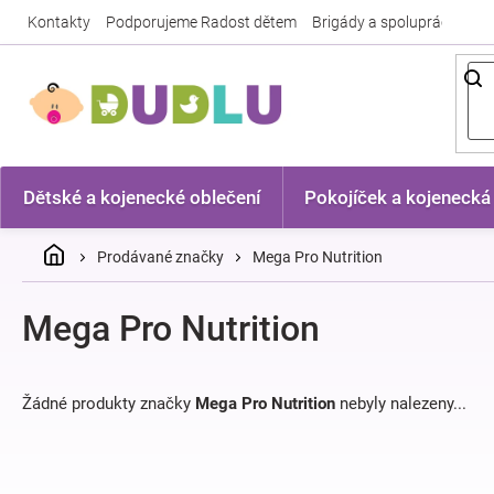
Přejít
Kontakty
Podporujeme Radost dětem
Brigády a spolupráce
Nej
na
obsah
Dětské a kojenecké oblečení
Pokojíček a kojenecká
Domů
Prodávané značky
Mega Pro Nutrition
Mega Pro Nutrition
Žádné produkty značky
Mega Pro Nutrition
nebyly nalezeny...