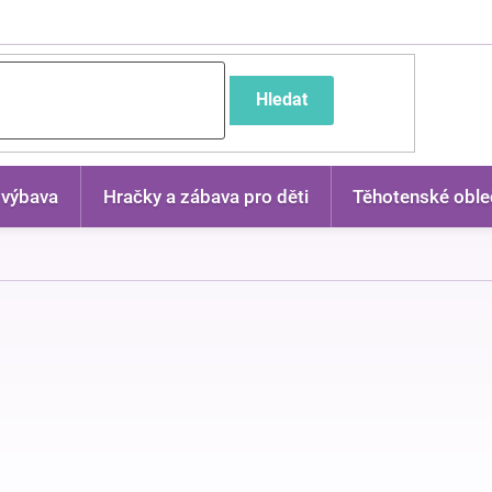
častější dotazy
Hledat
 výbava
Hračky a zábava pro děti
Těhotenské oble