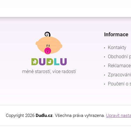
Z
á
p
Informace
a
t
Kontakty
í
Obchodní 
Reklamace 
méně starostí, více radostí
Zpracování
Poučení o 
Copyright 2026
Dudlu.cz
. Všechna práva vyhrazena.
Upravit nast