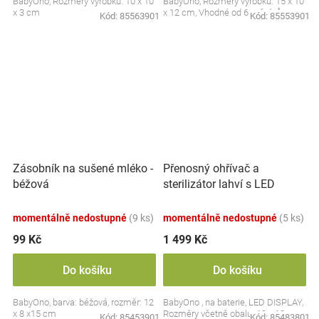
BabyOno, Rozměry výrobku: 10 x 10
BabyOno, Rozměry výrobku: 15 x 10
x 3 cm
x 12 cm, Vhodné od 6 měsíců
Kód:
85563901
Kód:
85553901
Přenosný ohřívač a
Zásobník na sušené mléko -
sterilizátor lahví s LED
béžová
displejem, bílý
momentálně nedostupné
(9 ks)
momentálně nedostupné
(5 ks)
99 Kč
1 499 Kč
Do košíku
Do košíku
BabyOno, barva: béžová, rozměr: 12
BabyOno , na baterie, LED DISPLAY,
x 8 x15 cm
Rozměry včetně obalu: 19 x 13 cm.
Kód:
85453901
Kód:
85483801