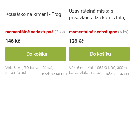
Uzaviratelná miska s
Kousátko na krmení - Frog
přísavkou a lžičkou - žlutá,
mátová
momentálně nedostupné
(3 ks)
momentálně nedostupné
(6 ks)
146 Kč
126 Kč
Do košíku
Do košíku
Věk: 6 m+, BO, barva: růžová,
Věk: 6 m+, Kat. 1063/04, BO, 300ml,
silikon/plast
barva: žlutá, mátová
Kód:
87343001
Kód:
85543001