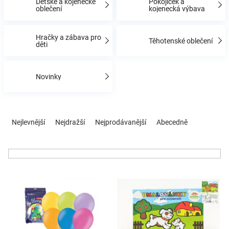
Dětské a kojenecké
Pokojíček a
oblečení
kojenecká výbava
Hračky
Hračky a zábava pro
Těhotenské oblečení
děti
a
Novinky
zábava
pro
Ř
a
Nejlevnější
Nejdražší
Nejprodávanější
Abecedně
z
děti
e
n
Těhotenské
í
V
p
oblečení
ý
r
p
o
i
d
Novinky
s
u