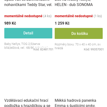
nohavičkami Teddy Star, vel.
HELEN - dub SONOMA
S, 68/86
momentálně nedostupné
(4 ks)
momentálně nedostupné
(1 ks)
989 Kč
1 259 Kč
Detail
Do košíku
Baby Nellys, TOG 2,5,barva:
Rozměry boxu: 70 x 40 x 40 cm, sv.
bílá,béžová, vel.: 68/86 zateplený
hnědá
Kód:
82481701
Kód:
99357001
Vzdělávací edukační hrací
Měkká hadrová panenka
podložka s hrazdičkou a se
Emma s šustícími prvky,