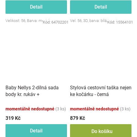
Detail
Detail
Velikost: 56, Barva: modrá
Vel. 56, 3D, barva: bílá/smetana
Kód:
64702201
Kód:
15564101
Baby Nellys 2-dílná sada
Stylová cestovní taška nejen
body kr. rukáv +
ke kočárku - černá
polodupačky, růžová - Baby
Little Star
momentálně nedostupné
(3 ks)
momentálně nedostupné
(3 ks)
319 Kč
879 Kč
Detail
Do košíku