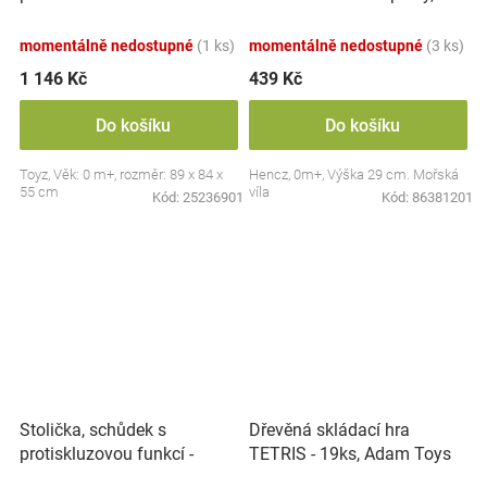
zvuky, Safari
modrá
momentálně nedostupné
(1 ks)
momentálně nedostupné
(3 ks)
1 146 Kč
439 Kč
Do košíku
Do košíku
Toyz, Věk: 0 m+, rozměr: 89 x 84 x
Hencz, 0m+, Výška 29 cm. Mořská
55 cm
víla
Kód:
25236901
Kód:
86381201
Stolička, schůdek s
Dřevěná skládací hra
protiskluzovou funkcí -
TETRIS - 19ks, Adam Toys
Hippo - bílá