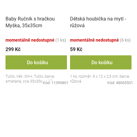
Baby Ručník s hračkou
Dětská houbička na mytí -
Myška, 35x35cm
růžová
momentálně nedostupné
(1 ks)
momentálně nedostupné
(6 ks)
299 Kč
59 Kč
Do košíku
Do košíku
Tulilo, Věk: 0m+, Tulilo, barva:
1 ks, rozměr: 9 x 12 x 2,5 cm, barva:
smetana, cca 35x35cm, CE
růžová
Kód:
11399801
Kód:
48065501