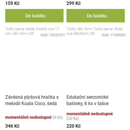
159 Kč
299 Kč
Do košíku
Do košíku
Tulilo, barva: šedá, modrá, cca 17
Tulilo, Věk: 0m+, Tulilo, barva: žlutá,
cm, Věk: 0m+, CE
cca 35x35cm, CE
Kód:
19232701
Kód:
11399001
Závěsná plyšová hračka s
Edukační senzorické
melodií Koala Coco, šedá
balónky, 6 ks v tašce
momentálně nedostupné
momentálně nedostupné
(9 ks)
(20 ks)
346 Kč
220 Kč