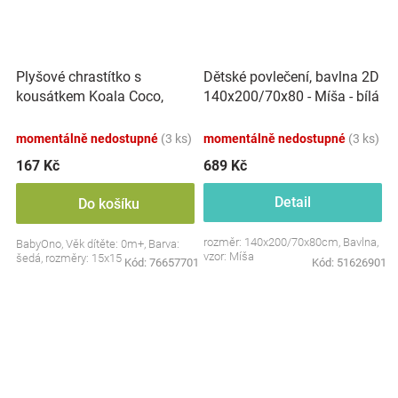
Plyšové chrastítko s
Dětské povlečení, bavlna 2D
kousátkem Koala Coco,
140x200/70x80 - Míša - bílá
šedá
s potiskem
momentálně nedostupné
(3 ks)
momentálně nedostupné
(3 ks)
167 Kč
689 Kč
Detail
Do košíku
rozměr: 140x200/70x80cm, Bavlna,
BabyOno, Věk dítěte: 0m+, Barva:
vzor: Míša
šedá, rozměry: 15x15 cm.
Kód:
76657701
Kód:
51626901