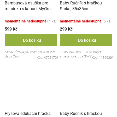
Bambusová osuška pro
Baby Ručník s hračkou
miminko s kapucí Myška,
Srnka, 35x35cm
100x100cm - růžová
momentálně nedostupné
(4 ks)
momentálně nedostupné
(5 ks)
599 Kč
299 Kč
Do košíku
Do košíku
barva: růžová, velikost: 100x100cm,
Tulilo, Věk: 0m+, Tulilo, barva:
Baby Ono
smetanová, cca 35x35cm, CE
Kód:
47021701
Kód:
11399301
Plyšová edukační hračka
Baby Ručník s hračkou