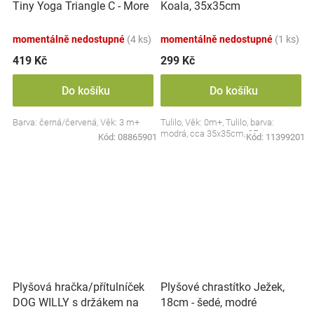
Tiny Yoga Triangle C - More
Koala, 35x35cm
Collection - černá/červená,
BabyOno
momentálně nedostupné
(4 ks)
momentálně nedostupné
(1 ks)
419 Kč
299 Kč
Do košíku
Do košíku
Barva: černá/červená, Věk: 3 m+
Tulilo, Věk: 0m+, Tulilo, barva:
modrá, cca 35x35cm, CE
Kód:
08865901
Kód:
11399201
Plyšová hračka/přítulníček
Plyšové chrastítko Ježek,
DOG WILLY s držákem na
18cm - šedé, modré