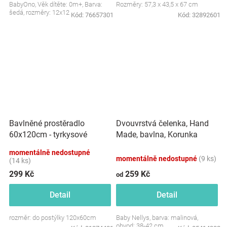
BabyOno, Věk dítěte: 0m+, Barva:
Rozměry: 57,3 x 43,5 x 67 cm
šedá, rozměry: 12x12 cm.
Kód:
76657301
Kód:
32892601
Dvouvrstvá čelenka, Hand
Bavlněné prostěradlo
Made, bavlna, Korunka
60x120cm - tyrkysové
STAR - malinová, 80/98
momentálně nedostupné
momentálně nedostupné
(9 ks)
(14 ks)
299 Kč
259 Kč
od
Detail
Detail
rozměr: do postýlky 120x60cm
Baby Nellys, barva: malinová,
obvod: 38-42 cm