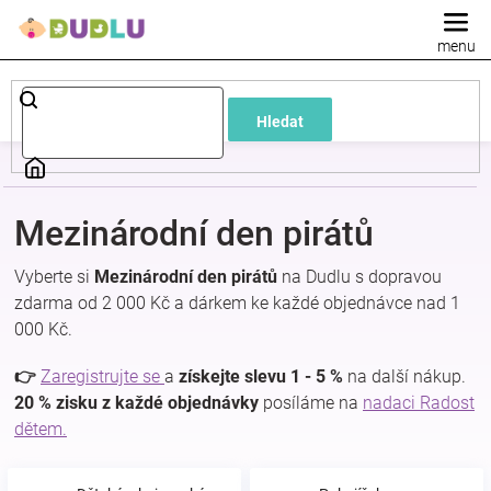
Přejít
na
obsah
Dětské
Hledat
a
kojenecké
Mezinárodní den pirátů
oblečení
Vyberte si
Mezinárodní den pirátů
na Dudlu s dopravou
zdarma od 2 000 Kč a dárkem ke každé objednávce nad 1
Pokojíček
000 Kč.
a
👉
Zaregistrujte se
a
získejte slevu 1 - 5 %
na další nákup.
20 % zisku z každé objednávky
posíláme na
nadaci Radost
dětem.
kojenecká
výbava