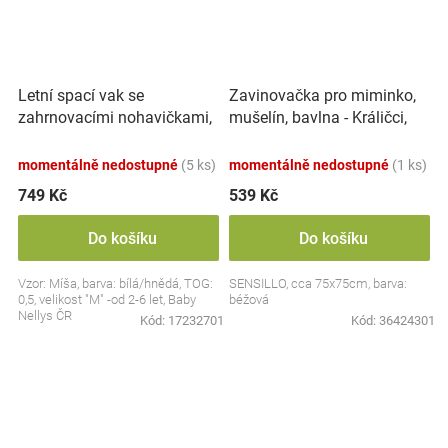
Letní spací vak se
Zavinovačka pro miminko,
zahrnovacími nohavičkami,
mušelín, bavlna - Králičci,
bavlna, Míša - bílý s
béžová
potiskem, M
momentálně nedostupné
(5 ks)
momentálně nedostupné
(1 ks)
749 Kč
539 Kč
Do košíku
Do košíku
Vzor: Míša, barva: bílá/hnědá, TOG:
SENSILLO, cca 75x75cm, barva:
0,5, velikost "M" -od 2-6 let, Baby
béžová
Nellys ČR
Kód:
17232701
Kód:
36424301