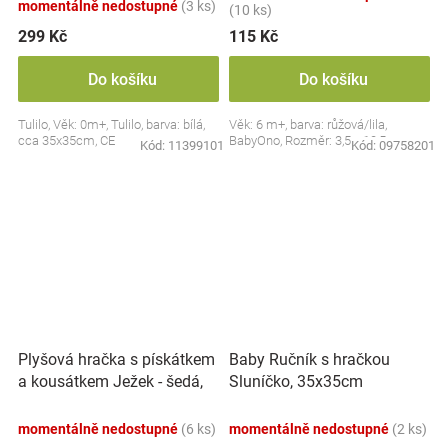
momentálně nedostupné
(3 ks)
(10 ks)
299 Kč
115 Kč
Do košíku
Do košíku
Tulilo, Věk: 0m+, Tulilo, barva: bílá,
Věk: 6 m+, barva: růžová/lila,
cca 35x35cm, CE
BabyOno, Rozměr: 3,5 x 10,5 cm
Kód:
11399101
Kód:
09758201
Plyšová hračka s pískátkem
Baby Ručník s hračkou
a kousátkem Ježek - šedá,
Sluníčko, 35x35cm
modrá
momentálně nedostupné
(6 ks)
momentálně nedostupné
(2 ks)