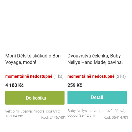
Dvouvrstvá čelenka, Baby
Moni Dětské skákadlo Bon
Nellys Hand Made, bavlna,
Voyage, modré
Korunka STAR - pudrově
růžová, 80/98
momentálně nedostupné
(1 ks)
momentálně nedostupné
(2 ks)
4 180 Kč
259 Kč
Detail
Do košíku
Baby Nellys, barva: pudrově růžová,,
věk: 6 m+, barva: modrá, cca 61 x
obvod: 38-42 cm
18 x 64 cm
Kód:
24467401
Kód:
05414701