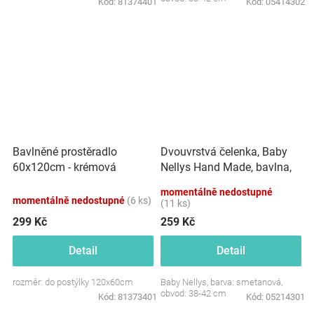
Kód:
81374401
Kód:
05414302
Dvouvrstvá čelenka, Baby
Bavlněné prostěradlo
Nellys Hand Made, bavlna,
60x120cm - krémová
Korunka STAR - smetanová,
momentálně nedostupné
80/98
momentálně nedostupné
(6 ks)
(11 ks)
299 Kč
259 Kč
Detail
Detail
rozměr: do postýlky 120x60cm
Baby Nellys, barva: smetanová,
obvod: 38-42 cm
Kód:
81373401
Kód:
05214301