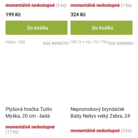
momentálně nedostupné
(2 ks)
momentálně nedostupné
(1 ks)
199 Kč
324 Kč
Do košíku
Do košíku
Hippo - bílá
Věk: 3 +, roz. 19 x 19cm
Kód:
86950701
Kód:
92608601
Nepromokavý bryndáček
Plyšová hračka Tulilo
Baby Nellys velký Zebra, 24
Myška, 20 cm - šedá
x 23 cm - růžová
momentálně nedostupné
momentálně nedostupné
(3 ks)
(17 ks)