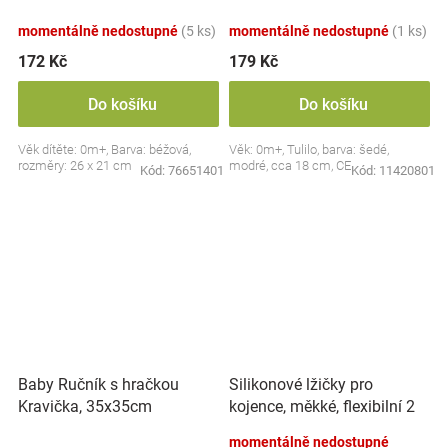
dudlík BabyOno, béžový
momentálně nedostupné
(5 ks)
momentálně nedostupné
(1 ks)
172 Kč
179 Kč
Do košíku
Do košíku
Věk dítěte: 0m+, Barva: béžová,
Věk: 0m+, Tulilo, barva: šedé,
rozměry: 26 x 21 cm
modré, cca 18 cm, CE
Kód:
76651401
Kód:
11420801
Silikonové lžičky pro
Baby Ručník s hračkou
kojence, měkké, flexibilní 2
Kravička, 35x35cm
ks, růžová/lila
momentálně nedostupné