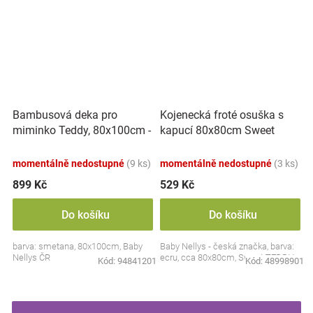
Bambusová deka pro
Kojenecká froté osuška s
miminko Teddy, 80x100cm -
kapucí 80x80cm Sweet
ecru. smetanová
dreams by TEDDY - ecru
momentálně nedostupné
(9 ks)
momentálně nedostupné
(3 ks)
899 Kč
529 Kč
Do košíku
Do košíku
barva: smetana, 80x100cm, Baby
Baby Nellys - česká značka, barva:
Nellys ČR
ecru, cca 80x80cm, Sweet TEDDY
Kód:
94841201
Kód:
48998901