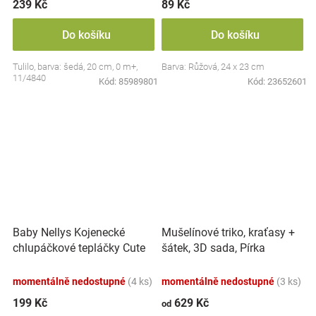
239 Kč
89 Kč
Do košíku
Do košíku
Tulilo, barva: šedá, 20 cm, 0 m+,
Barva: Růžová, 24 x 23 cm
11/4840
Kód:
85989801
Kód:
23652601
Baby Nellys Kojenecké
Mušelínové triko, kraťasy +
chlupáčkové tepláčky Cute
šátek, 3D sada, Pírka
Bunny - modré
Z&amp;Z, bílá/smetana
momentálně nedostupné
(4 ks)
momentálně nedostupné
(3 ks)
199 Kč
629 Kč
od