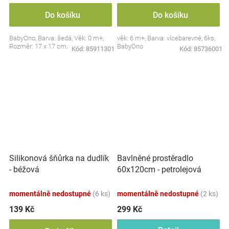
Do košíku
Do košíku
BabyOno, Barva: šedá, Věk: 0 m+,
věk: 6 m+, Barva: vícebarevné, 6ks,
Rozměr: 17 x 17 cm.
BabyOno
Kód:
85911301
Kód:
85736001
Silikonová šňůrka na dudlík
Bavlněné prostěradlo
- béžová
60x120cm - petrolejová
momentálně nedostupné
(6 ks)
momentálně nedostupné
(2 ks)
139 Kč
299 Kč