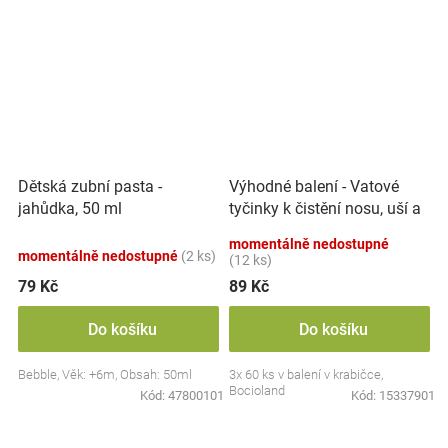
Výhodné balení - Vatové
Dětská zubní pasta -
tyčinky k čistění nosu, uší a
jahůdka, 50 ml
pupíku, 3x 60 ks
momentálně nedostupné
momentálně nedostupné
(2 ks)
(12 ks)
79 Kč
89 Kč
Do košíku
Do košíku
Bebble, Věk: +6m, Obsah: 50ml
3x 60 ks v balení v krabičce,
Bocioland
Kód:
47800101
Kód:
15337901