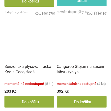
Detail
Do košíku
rozměr: do postýlky 120x60cm
BabyOno, od 0m+
Kód:
89012701
Kód:
81361301
Senzorická plyšová hračka
Cangoroo Stojan na sušení
Koala Coco, šedá
láhví - tyrkys
momentálně nedostupné
(5 ks)
momentálně nedostupné
(4 ks)
283 Kč
392 Kč
Do košíku
Do košíku