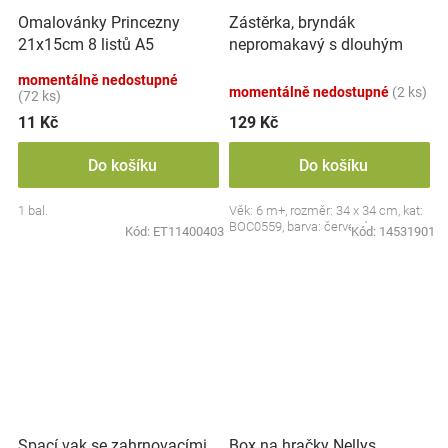
Zástěrka, bryndák
Omalovánky Princezny
nepromakavý s dlouhým
21x15cm 8 listů A5
rukávem, Jahůdka, červený
momentálně nedostupné
momentálně nedostupné
(2 ks)
(72 ks)
11 Kč
129 Kč
Do košíku
Do košíku
1 bal.
Věk: 6 m+, rozměr: 34 x 34 cm, kat:
BOC0559, barva: červená
Kód:
ET11400403
Kód:
14531901
Spací vak se zahrnovacími
Box na hračky Nellys,