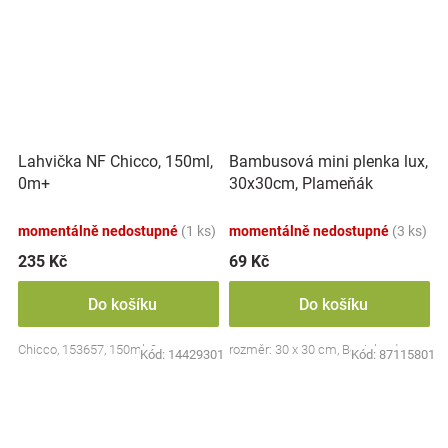
Lahvička NF Chicco, 150ml,
Bambusová mini plenka lux,
0m+
30x30cm, Plameňák
momentálně nedostupné
(1 ks)
momentálně nedostupné
(3 ks)
235 Kč
69 Kč
Do košíku
Do košíku
Chicco, 153657, 150ml, 0m+
rozměr: 30 x 30 cm, Bocioland
Kód:
14429301
Kód:
87115801