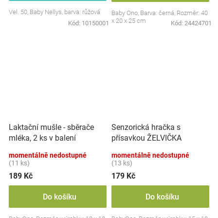
Vel. 50, Baby Nellys, barva: růžová
Baby Ono, Barva: černá, Rozměr: 40
x 20 x 25 cm
Kód:
10150001
Kód:
24424701
Laktační mušle - sběrače
Senzorická hračka s
mléka, 2 ks v balení
přísavkou ŽELVIČKA
momentálně nedostupné
momentálně nedostupné
(11 ks)
(13 ks)
189 Kč
179 Kč
Do košíku
Do košíku