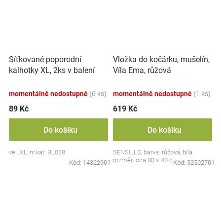
Síťkované poporodní
Vložka do kočárku, mušelín,
kalhotky XL, 2ks v balení
Víla Ema, růžová
momentálně nedostupné
(6 ks)
momentálně nedostupné
(1 ks)
89 Kč
619 Kč
Do košíku
Do košíku
vel. XL, nr.kat. BL028
SENSILLO, barva: růžová, bílá,
rozměr: cca 80 × 40 cm
Kód:
14322901
Kód:
52502701