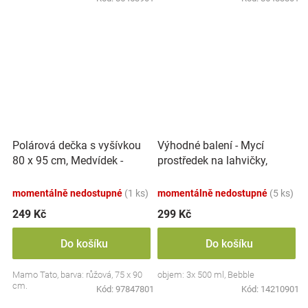
Polárová dečka s vyšívkou
Výhodné balení - Mycí
80 x 95 cm, Medvídek -
prostředek na lahvičky,
růžový
savičky a hračky - 3x 500 ml
momentálně nedostupné
(1 ks)
momentálně nedostupné
(5 ks)
249 Kč
299 Kč
Do košíku
Do košíku
Mamo Tato, barva: růžová, 75 x 90
objem: 3x 500 ml, Bebble
cm.
Kód:
97847801
Kód:
14210901