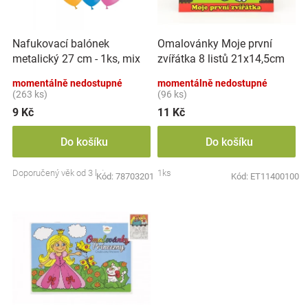
p
k
Značky
r
t
o
ů
Nafukovací balónek
Omalovánky Moje první
d
Blog
metalický 27 cm - 1ks, mix
zvířátka 8 listů 21x14,5cm
u
barev
MPZ
k
momentálně nedostupné
momentálně nedostupné
Hračkářství
t
(263 ks)
(96 ks)
ů
9 Kč
11 Kč
Přihlášení
Do košíku
Do košíku
Doporučený věk od 3 let
1ks
Kód:
78703201
Kód:
ET11400100