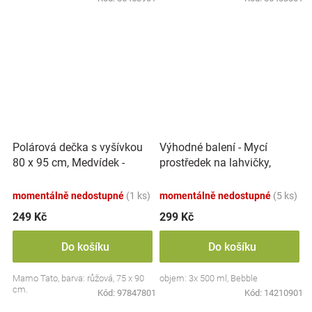
Polárová dečka s vyšívkou
Výhodné balení - Mycí
80 x 95 cm, Medvídek -
prostředek na lahvičky,
růžový
savičky a hračky - 3x 500 ml
momentálně nedostupné
(1 ks)
momentálně nedostupné
(5 ks)
249 Kč
299 Kč
Do košíku
Do košíku
Mamo Tato, barva: růžová, 75 x 90
objem: 3x 500 ml, Bebble
cm.
Kód:
97847801
Kód:
14210901