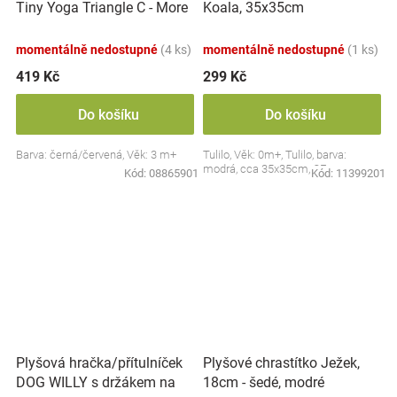
Tiny Yoga Triangle C - More
Koala, 35x35cm
Collection - černá/červená,
BabyOno
momentálně nedostupné
(4 ks)
momentálně nedostupné
(1 ks)
419 Kč
299 Kč
Do košíku
Do košíku
Barva: černá/červená, Věk: 3 m+
Tulilo, Věk: 0m+, Tulilo, barva:
modrá, cca 35x35cm, CE
Kód:
08865901
Kód:
11399201
Plyšová hračka/přítulníček
Plyšové chrastítko Ježek,
DOG WILLY s držákem na
18cm - šedé, modré