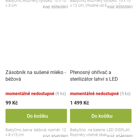
BabyOno, Rozměry výrobku: 10 x 10
BabyOno, Rozměry výrobku: 15 x 10
x 3 cm
x 12 cm, Vhodné od 6 měsíců
Kód:
85563901
Kód:
85553901
Přenosný ohřívač a
Zásobník na sušené mléko -
sterilizátor lahví s LED
béžová
displejem, bílý
momentálně nedostupné
(9 ks)
momentálně nedostupné
(5 ks)
99 Kč
1 499 Kč
Do košíku
Do košíku
BabyOno, barva: béžová, rozměr: 12
BabyOno , na baterie, LED DISPLAY,
x 8 x15 cm
Rozměry včetně obalu: 19 x 13 cm.
Kód:
85453901
Kód:
85483801