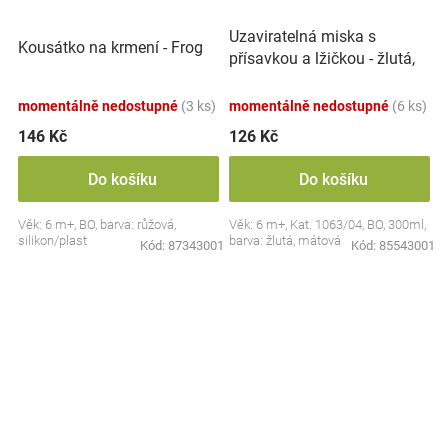
Uzaviratelná miska s
Kousátko na krmení - Frog
přísavkou a lžičkou - žlutá,
mátová
momentálně nedostupné
(3 ks)
momentálně nedostupné
(6 ks)
146 Kč
126 Kč
Do košíku
Do košíku
Věk: 6 m+, BO, barva: růžová,
Věk: 6 m+, Kat. 1063/04, BO, 300ml,
silikon/plast
barva: žlutá, mátová
Kód:
87343001
Kód:
85543001