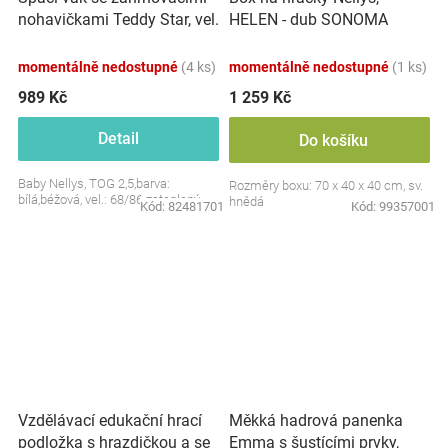
nohavičkami Teddy Star, vel.
HELEN - dub SONOMA
S, 68/86
momentálně nedostupné
(4 ks)
momentálně nedostupné
(1 ks)
989 Kč
1 259 Kč
Detail
Do košíku
Baby Nellys, TOG 2,5,barva:
Rozměry boxu: 70 x 40 x 40 cm, sv.
bílá,béžová, vel.: 68/86 zateplený
hnědá
Kód:
82481701
Kód:
99357001
Vzdělávací edukační hrací
Měkká hadrová panenka
podložka s hrazdičkou a se
Emma s šustícími prvky,