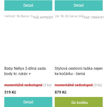
Detail
Detail
Velikost: 56, Barva: modrá
Vel. 56, 3D, barva: bílá/smetana
Kód:
64702201
Kód:
15564101
Baby Nellys 2-dílná sada
Stylová cestovní taška nejen
body kr. rukáv +
ke kočárku - černá
polodupačky, růžová - Baby
Little Star
momentálně nedostupné
(3 ks)
momentálně nedostupné
(3 ks)
319 Kč
879 Kč
Detail
Do košíku