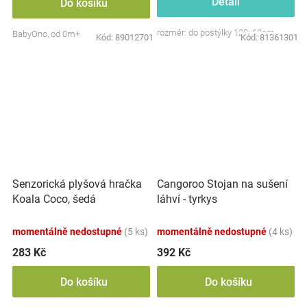
Detail
Do košíku
rozměr: do postýlky 120x60cm
BabyOno, od 0m+
Kód:
89012701
Kód:
81361301
Senzorická plyšová hračka
Cangoroo Stojan na sušení
Koala Coco, šedá
láhví - tyrkys
momentálně nedostupné
(5 ks)
momentálně nedostupné
(4 ks)
283 Kč
392 Kč
Do košíku
Do košíku