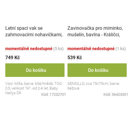
Letní spací vak se
Zavinovačka pro miminko,
zahrnovacími nohavičkami,
mušelín, bavlna - Králičci,
bavlna, Míša - bílý s
béžová
potiskem, M
momentálně nedostupné
(5 ks)
momentálně nedostupné
(1 ks)
749 Kč
539 Kč
Do košíku
Do košíku
Vzor: Míša, barva: bílá/hnědá, TOG:
SENSILLO, cca 75x75cm, barva:
0,5, velikost "M" -od 2-6 let, Baby
béžová
Nellys ČR
Kód:
17232701
Kód:
36424301