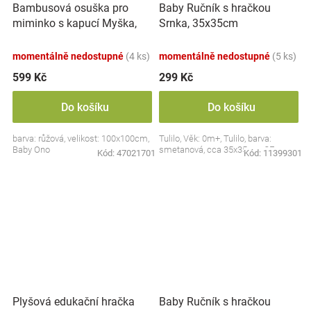
Bambusová osuška pro
Baby Ručník s hračkou
miminko s kapucí Myška,
Srnka, 35x35cm
100x100cm - růžová
momentálně nedostupné
(4 ks)
momentálně nedostupné
(5 ks)
599 Kč
299 Kč
Do košíku
Do košíku
barva: růžová, velikost: 100x100cm,
Tulilo, Věk: 0m+, Tulilo, barva:
Baby Ono
smetanová, cca 35x35cm, CE
Kód:
47021701
Kód:
11399301
Plyšová edukační hračka
Baby Ručník s hračkou