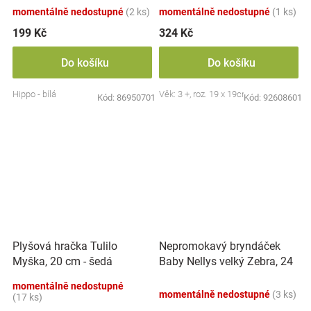
momentálně nedostupné
(2 ks)
momentálně nedostupné
(1 ks)
199 Kč
324 Kč
Do košíku
Do košíku
Hippo - bílá
Věk: 3 +, roz. 19 x 19cm
Kód:
86950701
Kód:
92608601
Nepromokavý bryndáček
Plyšová hračka Tulilo
Baby Nellys velký Zebra, 24
Myška, 20 cm - šedá
x 23 cm - růžová
momentálně nedostupné
momentálně nedostupné
(3 ks)
(17 ks)