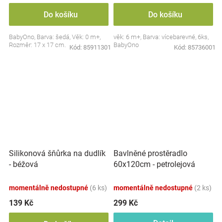
Do košíku
Do košíku
BabyOno, Barva: šedá, Věk: 0 m+,
věk: 6 m+, Barva: vícebarevné, 6ks,
Rozměr: 17 x 17 cm.
BabyOno
Kód:
85911301
Kód:
85736001
Silikonová šňůrka na dudlík
Bavlněné prostěradlo
- béžová
60x120cm - petrolejová
momentálně nedostupné
(6 ks)
momentálně nedostupné
(2 ks)
139 Kč
299 Kč