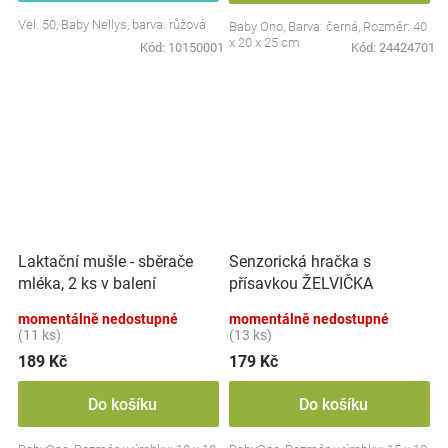
Vel. 50, Baby Nellys, barva: růžová
Baby Ono, Barva: černá, Rozměr: 40
x 20 x 25 cm
Kód:
10150001
Kód:
24424701
Laktační mušle - sběrače
Senzorická hračka s
mléka, 2 ks v balení
přísavkou ŽELVIČKA
momentálně nedostupné
momentálně nedostupné
(11 ks)
(13 ks)
189 Kč
179 Kč
Do košíku
Do košíku