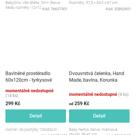
BabyOno, Věk dítěte: 0m+, Barva:
Rozměry: 57,3 x 43,5 x 67 cm
šedá, rozměry: 12x12 cm.
Kód:
76657301
Kód:
32892601
Dvouvrstvá čelenka, Hand
Bavlněné prostěradlo
Made, bavlna, Korunka
60x120cm - tyrkysové
STAR - malinová, 80/98
momentálně nedostupné
momentálně nedostupné
(9 ks)
(14 ks)
299 Kč
259 Kč
od
Detail
Detail
rozměr: do postýlky 120x60cm
Baby Nellys, barva: malinová,
obvod: 38-42 cm