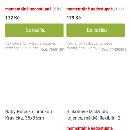
dudlík BabyOno, béžový
momentálně nedostupné
(5 ks)
momentálně nedostupné
(1 ks)
172 Kč
179 Kč
Do košíku
Do košíku
Věk dítěte: 0m+, Barva: béžová,
Věk: 0m+, Tulilo, barva: šedé,
rozměry: 26 x 21 cm
modré, cca 18 cm, CE
Kód:
76651401
Kód:
11420801
Silikonové lžičky pro
Baby Ručník s hračkou
kojence, měkké, flexibilní 2
Kravička, 35x35cm
ks, růžová/lila
momentálně nedostupné