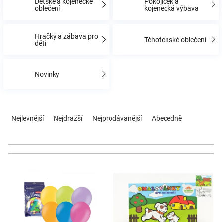
Dětské a kojenecké
Pokojíček a
oblečení
kojenecká výbava
Hračky
Hračky a zábava pro
Těhotenské oblečení
děti
a
Novinky
zábava
pro
Ř
a
Nejlevnější
Nejdražší
Nejprodávanější
Abecedně
z
děti
e
n
Těhotenské
í
V
p
oblečení
ý
r
p
o
i
d
Novinky
s
u