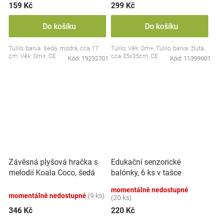
159 Kč
299 Kč
Do košíku
Do košíku
Tulilo, barva: šedá, modrá, cca 17
Tulilo, Věk: 0m+, Tulilo, barva: žlutá,
cm, Věk: 0m+, CE
cca 35x35cm, CE
Kód:
19232701
Kód:
11399001
Závěsná plyšová hračka s
Edukační senzorické
melodií Koala Coco, šedá
balónky, 6 ks v tašce
momentálně nedostupné
momentálně nedostupné
(9 ks)
(20 ks)
346 Kč
220 Kč