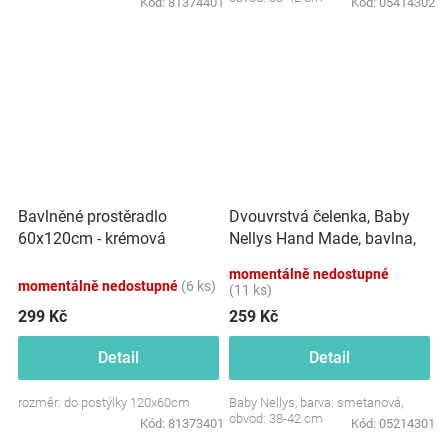
Kód:
81374401
Kód:
05414302
Dvouvrstvá čelenka, Baby
Bavlněné prostěradlo
Nellys Hand Made, bavlna,
60x120cm - krémová
Korunka STAR - smetanová,
momentálně nedostupné
80/98
momentálně nedostupné
(6 ks)
(11 ks)
299 Kč
259 Kč
Detail
Detail
rozměr: do postýlky 120x60cm
Baby Nellys, barva: smetanová,
obvod: 38-42 cm
Kód:
81373401
Kód:
05214301