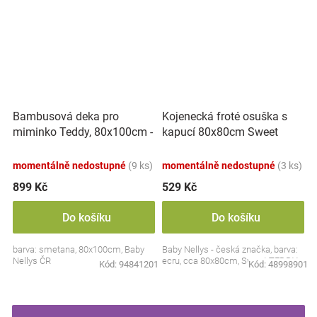
Bambusová deka pro
Kojenecká froté osuška s
miminko Teddy, 80x100cm -
kapucí 80x80cm Sweet
ecru. smetanová
dreams by TEDDY - ecru
momentálně nedostupné
(9 ks)
momentálně nedostupné
(3 ks)
899 Kč
529 Kč
Do košíku
Do košíku
barva: smetana, 80x100cm, Baby
Baby Nellys - česká značka, barva:
Nellys ČR
ecru, cca 80x80cm, Sweet TEDDY
Kód:
94841201
Kód:
48998901