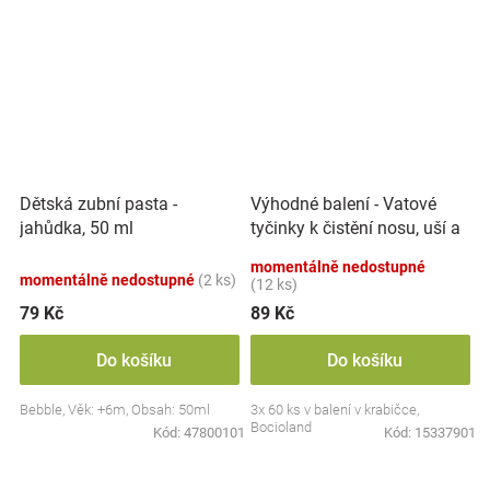
Výhodné balení - Vatové
Dětská zubní pasta -
tyčinky k čistění nosu, uší a
jahůdka, 50 ml
pupíku, 3x 60 ks
momentálně nedostupné
momentálně nedostupné
(2 ks)
(12 ks)
79 Kč
89 Kč
Do košíku
Do košíku
Bebble, Věk: +6m, Obsah: 50ml
3x 60 ks v balení v krabičce,
Bocioland
Kód:
47800101
Kód:
15337901