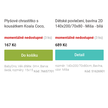
Plyšové chrastítko s
Dětské povlečení, bavlna 2D
kousátkem Koala Coco,
140x200/70x80 - Míša - bílá
šedá
s potiskem
momentálně nedostupné
(3 ks)
momentálně nedostupné
(3 ks)
167 Kč
689 Kč
Detail
Do košíku
rozměr: 140x200/70x80cm, Bavlna,
BabyOno, Věk dítěte: 0m+, Barva:
vzor: Míša
šedá, rozměry: 15x15 cm.
Kód:
76657701
Kód:
51626901