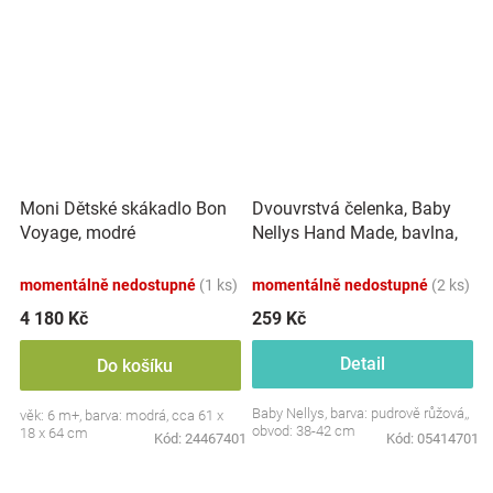
Dvouvrstvá čelenka, Baby
Moni Dětské skákadlo Bon
Nellys Hand Made, bavlna,
Voyage, modré
Korunka STAR - pudrově
růžová, 80/98
momentálně nedostupné
(1 ks)
momentálně nedostupné
(2 ks)
4 180 Kč
259 Kč
Detail
Do košíku
Baby Nellys, barva: pudrově růžová,,
věk: 6 m+, barva: modrá, cca 61 x
obvod: 38-42 cm
18 x 64 cm
Kód:
24467401
Kód:
05414701