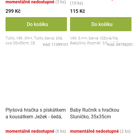
momentálně nedostupné
(3 ks)
(10 ks)
299 Kč
115 Kč
Do košíku
Do košíku
Tulilo, Věk: 0m+, Tulilo, barva: bílá,
Věk: 6 m+, barva: růžová/lila,
cca 35x35cm, CE
BabyOno, Rozměr: 3,5 x 10,5 cm
Kód:
11399101
Kód:
09758201
Plyšová hračka s pískátkem
Baby Ručník s hračkou
a kousátkem Ježek - šedá,
Sluníčko, 35x35cm
modrá
momentálně nedostupné
(6 ks)
momentálně nedostupné
(2 ks)