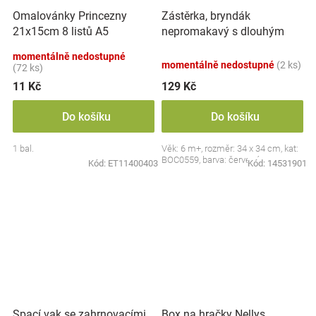
Zástěrka, bryndák
Omalovánky Princezny
nepromakavý s dlouhým
21x15cm 8 listů A5
rukávem, Jahůdka, červený
momentálně nedostupné
momentálně nedostupné
(2 ks)
(72 ks)
11 Kč
129 Kč
Do košíku
Do košíku
1 bal.
Věk: 6 m+, rozměr: 34 x 34 cm, kat:
BOC0559, barva: červená
Kód:
ET11400403
Kód:
14531901
Spací vak se zahrnovacími
Box na hračky Nellys,