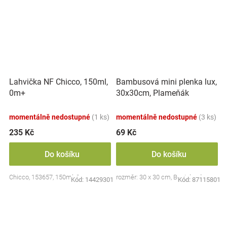
Lahvička NF Chicco, 150ml,
Bambusová mini plenka lux,
0m+
30x30cm, Plameňák
momentálně nedostupné
(1 ks)
momentálně nedostupné
(3 ks)
235 Kč
69 Kč
Do košíku
Do košíku
Chicco, 153657, 150ml, 0m+
rozměr: 30 x 30 cm, Bocioland
Kód:
14429301
Kód:
87115801