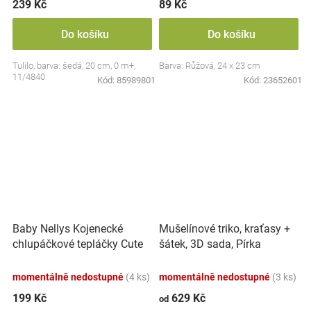
239 Kč
89 Kč
Do košíku
Do košíku
Tulilo, barva: šedá, 20 cm, 0 m+,
Barva: Růžová, 24 x 23 cm
11/4840
Kód:
85989801
Kód:
23652601
Baby Nellys Kojenecké
Mušelínové triko, kraťasy +
chlupáčkové tepláčky Cute
šátek, 3D sada, Pírka
Bunny - modré
Z&amp;Z, bílá/smetana
momentálně nedostupné
(4 ks)
momentálně nedostupné
(3 ks)
199 Kč
629 Kč
od