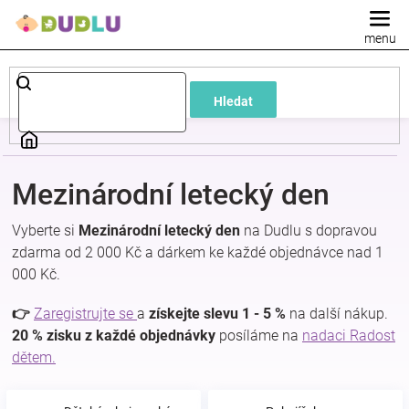
Přejít
na
obsah
Dětské
Hledat
a
kojenecké
Mezinárodní letecký den
oblečení
Vyberte si
Mezinárodní letecký den
na Dudlu s dopravou
zdarma od 2 000 Kč a dárkem ke každé objednávce nad 1
Pokojíček
000 Kč.
a
👉
Zaregistrujte se
a
získejte slevu 1 - 5 %
na další nákup.
20 % zisku z každé objednávky
posíláme na
nadaci Radost
dětem.
kojenecká
výbava