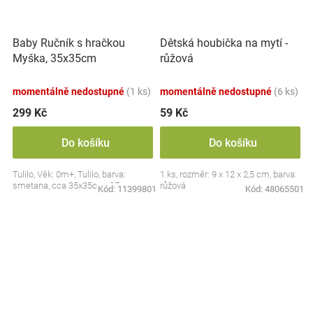
Baby Ručník s hračkou
Dětská houbička na mytí -
Myška, 35x35cm
růžová
momentálně nedostupné
(1 ks)
momentálně nedostupné
(6 ks)
299 Kč
59 Kč
Do košíku
Do košíku
Tulilo, Věk: 0m+, Tulilo, barva:
1 ks, rozměr: 9 x 12 x 2,5 cm, barva:
smetana, cca 35x35cm, CE
růžová
Kód:
11399801
Kód:
48065501