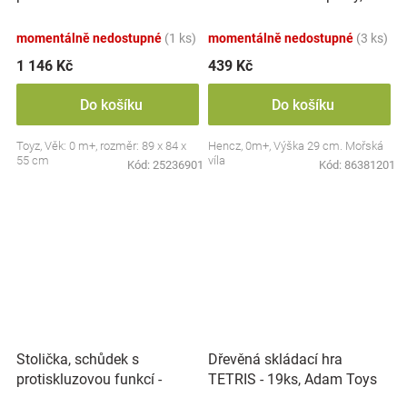
zvuky, Safari
modrá
momentálně nedostupné
(1 ks)
momentálně nedostupné
(3 ks)
1 146 Kč
439 Kč
Do košíku
Do košíku
Toyz, Věk: 0 m+, rozměr: 89 x 84 x
Hencz, 0m+, Výška 29 cm. Mořská
55 cm
víla
Kód:
25236901
Kód:
86381201
Stolička, schůdek s
Dřevěná skládací hra
protiskluzovou funkcí -
TETRIS - 19ks, Adam Toys
Hippo - bílá