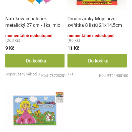
p
k
Značky
r
t
o
ů
Nafukovací balónek
Omalovánky Moje první
d
Blog
metalický 27 cm - 1ks, mix
zvířátka 8 listů 21x14,5cm
u
barev
MPZ
k
momentálně nedostupné
momentálně nedostupné
Hračkářství
t
(263 ks)
(96 ks)
ů
9 Kč
11 Kč
Přihlášení
Do košíku
Do košíku
Doporučený věk od 3 let
1ks
Kód:
78703201
Kód:
ET11400100