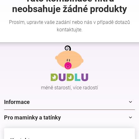
Hračky
a
Z
zábava
á
p
pro
a
t
í
děti
méně starostí, více radostí
Těhotenské
Informace
oblečení
Pro maminky a tatínky
Novinky