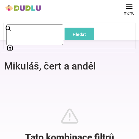
Přejít
na
obsah
Dětské
Hledat
a
kojenecké
Mikuláš, čert a anděl
oblečení
Pokojíček
a
kojenecká
výbava