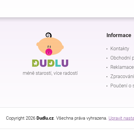
Z
á
p
Informace
a
t
Kontakty
í
Obchodní 
Reklamace 
méně starostí, více radostí
Zpracování
Poučení o 
Copyright 2026
Dudlu.cz
. Všechna práva vyhrazena.
Upravit nast