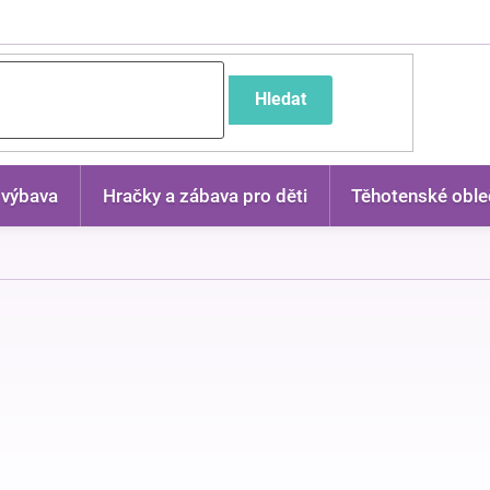
častější dotazy
Hledat
 výbava
Hračky a zábava pro děti
Těhotenské oble