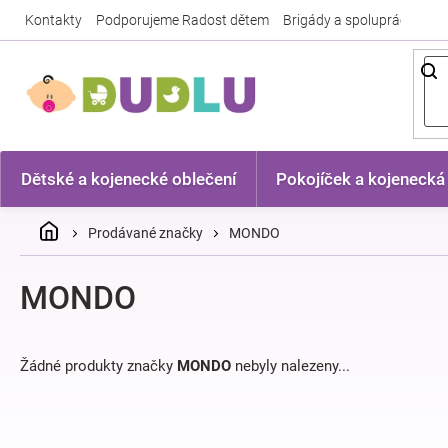
Přejít
Kontakty
Podporujeme Radost dětem
Brigády a spolupráce
Nej
na
obsah
Dětské a kojenecké oblečení
Pokojíček a kojenecká
Domů
Prodávané značky
MONDO
MONDO
Žádné produkty značky
MONDO
nebyly nalezeny...