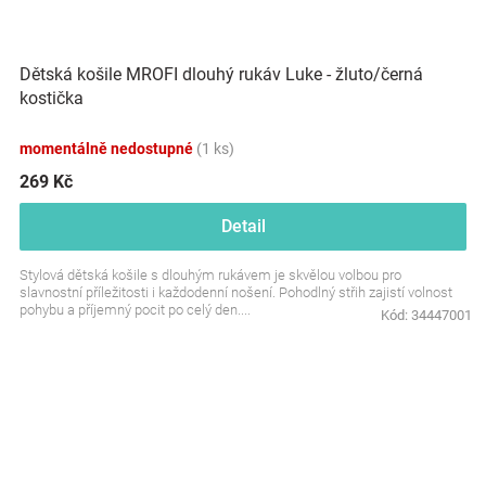
Dětská košile MROFI dlouhý rukáv Luke - žluto/černá
kostička
momentálně nedostupné
(1 ks)
269 Kč
Detail
Stylová dětská košile s dlouhým rukávem je skvělou volbou pro
slavnostní příležitosti i každodenní nošení. Pohodlný střih zajistí volnost
pohybu a příjemný pocit po celý den....
Kód:
34447001