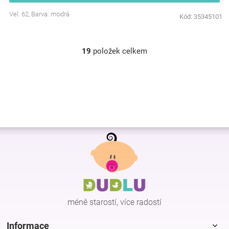
Vel. 62, Barva: modrá
Kód:
35345101
19
položek celkem
O
v
l
á
d
a
c
í
Z
p
r
á
v
p
k
a
y
t
v
í
ý
p
méně starostí, více radostí
i
s
Informace