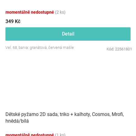
momentálně nedostupné
(2 ks)
349 Kč
Detail
Vel. 68, barva: granátová, červená mašle
Kód:
22561801
Dětské pyžamo 2D sada, triko + kalhoty, Cosmos, Mrofi,
hnědá/bílá
momentálně nedostupné
(1 ks)