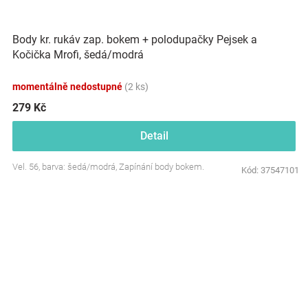
Body kr. rukáv zap. bokem + polodupačky Pejsek a
Kočička Mrofi, šedá/modrá
momentálně nedostupné
(2 ks)
279 Kč
Detail
Vel. 56, barva: šedá/modrá, Zapínání body bokem.
Kód:
37547101