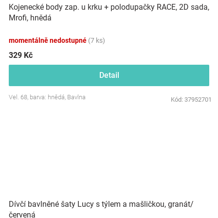
Kojenecké body zap. u krku + polodupačky RACE, 2D sada,
Mrofi, hnědá
momentálně nedostupné
(7 ks)
329 Kč
Detail
Vel. 68, barva: hnědá, Bavlna
Kód:
37952701
Dívčí bavlněné šaty Lucy s týlem a mašličkou, granát/
červená