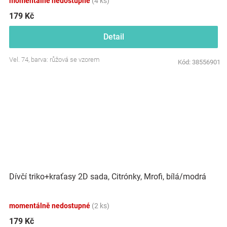
momentálně nedostupné
(4 ks)
179 Kč
Detail
Vel. 74, barva: růžová se vzorem
Kód:
38556901
Dívčí triko+kraťasy 2D sada, Citrónky, Mrofi, bílá/modrá
momentálně nedostupné
(2 ks)
179 Kč