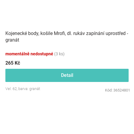
Kojenecké body, košile Mrofi, dl. rukáv zapínání uprostřed -
granát
momentálně nedostupné
(3 ks)
265 Kč
Detail
Vel. 62, barva: granát
Kód:
36524801