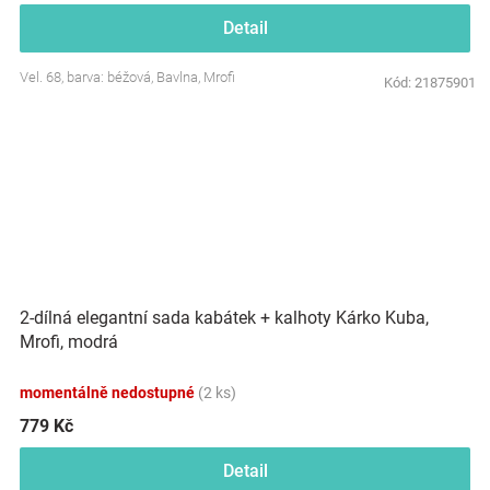
Detail
Vel. 68, barva: béžová, Bavlna, Mrofi
Kód:
21875901
2-dílná elegantní sada kabátek + kalhoty Kárko Kuba,
Mrofi, modrá
momentálně nedostupné
(2 ks)
779 Kč
Detail