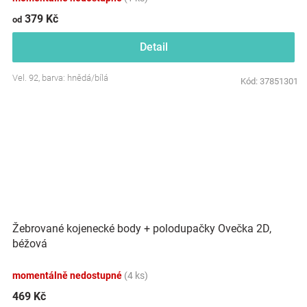
379 Kč
od
Detail
Vel. 92, barva: hnědá/bílá
Kód:
37851301
Žebrované kojenecké body + polodupačky Ovečka 2D,
béžová
momentálně nedostupné
(4 ks)
469 Kč