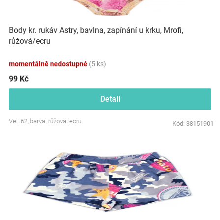
Značky
Body kr. rukáv Astry, bavlna, zapínání u krku, Mrofi,
Blog
růžová/ecru
Hračkářství
momentálně nedostupné
(5 ks)
99 Kč
Přihlášení
Detail
Vel. 62, barva: růžová. ecru
Kód:
38151901