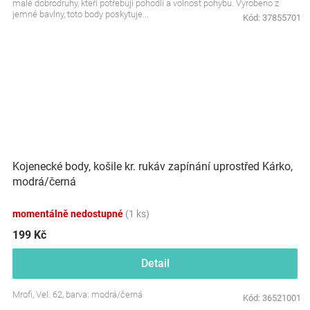
malé dobrodruhy, kteří potřebují pohodlí a volnost pohybu. Vyrobeno z
jemné bavlny, toto body poskytuje...
Kód:
37855701
Kojenecké body, košile kr. rukáv zapínání uprostřed Kárko,
modrá/černá
momentálně nedostupné
(1 ks)
199 Kč
Detail
Mrofi, Vel. 62, barva: modrá/černá
Kód:
36521001