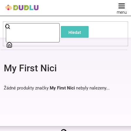
Přejít
na
obsah
Dětské
Hledat
a
kojenecké
My First Nici
oblečení
Pokojíček
Žádné produkty značky
My First Nici
nebyly nalezeny...
a
kojenecká
Z
výbava