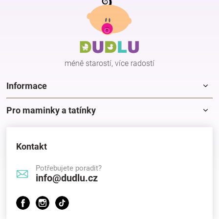
á
p
Hračky
a
t
í
a
méně starostí, více radostí
zábava
Informace
pro
Pro maminky a tatínky
děti
Kontakt
Těhotenské
Potřebujete poradit?
info@dudlu.cz
oblečení
Novinky