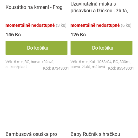
Uzaviratelná miska s
Kousátko na krmení - Frog
přísavkou a lžičkou - žlutá,
mátová
momentálně nedostupné
(3 ks)
momentálně nedostupné
(6 ks)
146 Kč
126 Kč
Do košíku
Do košíku
Věk: 6 m+, BO, barva: růžová,
Věk: 6 m+, Kat. 1063/04, BO, 300ml,
silikon/plast
barva: žlutá, mátová
Kód:
87343001
Kód:
85543001
Bambusová osuška pro
Baby Ručník s hračkou