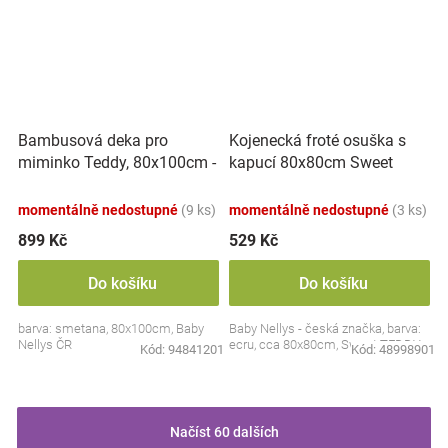
Bambusová deka pro
Kojenecká froté osuška s
miminko Teddy, 80x100cm -
kapucí 80x80cm Sweet
ecru. smetanová
dreams by TEDDY - ecru
momentálně nedostupné
(9 ks)
momentálně nedostupné
(3 ks)
899 Kč
529 Kč
Do košíku
Do košíku
barva: smetana, 80x100cm, Baby
Baby Nellys - česká značka, barva:
Nellys ČR
ecru, cca 80x80cm, Sweet TEDDY
Kód:
94841201
Kód:
48998901
Načíst 60 dalších