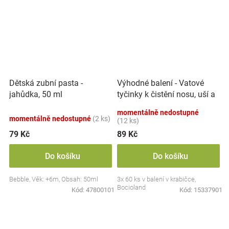
Výhodné balení - Vatové
Dětská zubní pasta -
tyčinky k čistění nosu, uší a
jahůdka, 50 ml
pupíku, 3x 60 ks
momentálně nedostupné
momentálně nedostupné
(2 ks)
(12 ks)
79 Kč
89 Kč
Do košíku
Do košíku
Bebble, Věk: +6m, Obsah: 50ml
3x 60 ks v balení v krabičce,
Bocioland
Kód:
47800101
Kód:
15337901