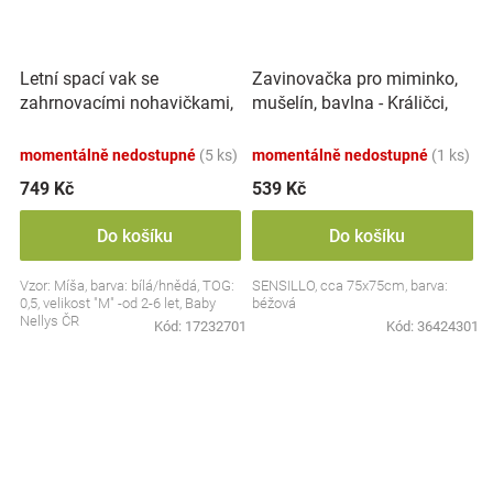
Letní spací vak se
Zavinovačka pro miminko,
zahrnovacími nohavičkami,
mušelín, bavlna - Králičci,
bavlna, Míša - bílý s
béžová
potiskem, M
momentálně nedostupné
(5 ks)
momentálně nedostupné
(1 ks)
749 Kč
539 Kč
Do košíku
Do košíku
Vzor: Míša, barva: bílá/hnědá, TOG:
SENSILLO, cca 75x75cm, barva:
0,5, velikost "M" -od 2-6 let, Baby
béžová
Nellys ČR
Kód:
17232701
Kód:
36424301