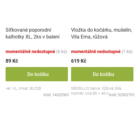
Síťkované poporodní
Vložka do kočárku, mušelín,
kalhotky XL, 2ks v balení
Víla Ema, růžová
momentálně nedostupné
(6 ks)
momentálně nedostupné
(1 ks)
89 Kč
619 Kč
Do košíku
Do košíku
vel. XL, nr.kat. BL028
SENSILLO, barva: růžová, bílá,
rozměr: cca 80 × 40 cm
Kód:
14322901
Kód:
52502701