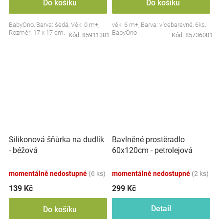
Do košíku
Do košíku
BabyOno, Barva: šedá, Věk: 0 m+,
věk: 6 m+, Barva: vícebarevné, 6ks,
Rozměr: 17 x 17 cm.
BabyOno
Kód:
85911301
Kód:
85736001
Silikonová šňůrka na dudlík
Bavlněné prostěradlo
- béžová
60x120cm - petrolejová
momentálně nedostupné
(6 ks)
momentálně nedostupné
(2 ks)
139 Kč
299 Kč
Detail
Do košíku