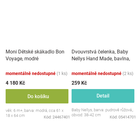
Dvouvrstvá čelenka, Baby
Moni Dětské skákadlo Bon
Nellys Hand Made, bavlna,
Voyage, modré
Korunka STAR - pudrově
růžová, 80/98
momentálně nedostupné
(1 ks)
momentálně nedostupné
(2 ks)
4 180 Kč
259 Kč
Detail
Do košíku
Baby Nellys, barva: pudrově růžová,,
věk: 6 m+, barva: modrá, cca 61 x
obvod: 38-42 cm
18 x 64 cm
Kód:
24467401
Kód:
05414701