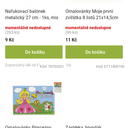
r
t
Značky
o
ů
Nafukovací balónek
Omalovánky Moje první
d
metalický 27 cm - 1ks, mix
zvířátka 8 listů 21x14,5cm
u
Blog
barev
MPZ
k
momentálně nedostupné
momentálně nedostupné
t
(263 ks)
(96 ks)
Hračkářství
ů
9 Kč
11 Kč
Přihlášení
Do košíku
Do košíku
Doporučený věk od 3 let
1ks
Kód:
78703201
Kód:
ET11400100
Zástěrka, bryndák
Omalovánky Princezny