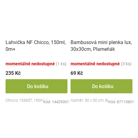
Lahvička NF Chicco, 150ml,
Bambusová mini plenka lux,
0m+
30x30cm, Plameňák
momentálně nedostupné
(1 ks)
momentálně nedostupné
(3 ks)
235 Kč
69 Kč
Do košíku
Do košíku
Chicco, 153657, 150ml, 0m+
rozměr: 30 x 30 cm, Bocioland
Kód:
14429301
Kód:
87115801