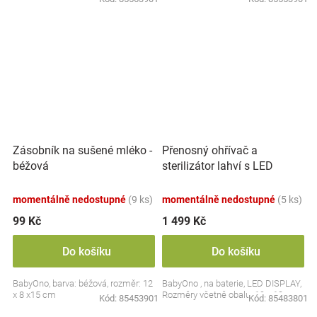
Přenosný ohřívač a
Zásobník na sušené mléko -
sterilizátor lahví s LED
béžová
displejem, bílý
momentálně nedostupné
(9 ks)
momentálně nedostupné
(5 ks)
99 Kč
1 499 Kč
Do košíku
Do košíku
BabyOno, barva: béžová, rozměr: 12
BabyOno , na baterie, LED DISPLAY,
x 8 x15 cm
Rozměry včetně obalu: 19 x 13 cm.
Kód:
85453901
Kód:
85483801