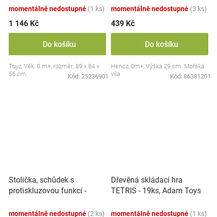
momentálně nedostupné
(1 ks)
momentálně nedostupné
(3 ks)
1 146 Kč
439 Kč
Do košíku
Do košíku
Toyz, Věk: 0 m+, rozměr: 89 x 84 x
Hencz, 0m+, Výška 29 cm. Mořská
55 cm
víla
Kód:
25236901
Kód:
86381201
Stolička, schůdek s
Dřevěná skládací hra
protiskluzovou funkcí -
TETRIS - 19ks, Adam Toys
Hippo - bílá
momentálně nedostupné
(2 ks)
momentálně nedostupné
(1 ks)