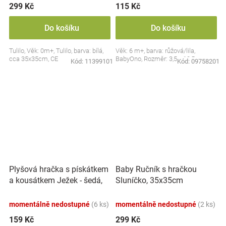
299 Kč
115 Kč
Do košíku
Do košíku
Tulilo, Věk: 0m+, Tulilo, barva: bílá,
Věk: 6 m+, barva: růžová/lila,
cca 35x35cm, CE
BabyOno, Rozměr: 3,5 x 10,5 cm
Kód:
11399101
Kód:
09758201
Plyšová hračka s pískátkem
Baby Ručník s hračkou
a kousátkem Ježek - šedá,
Sluníčko, 35x35cm
modrá
momentálně nedostupné
(6 ks)
momentálně nedostupné
(2 ks)
159 Kč
299 Kč