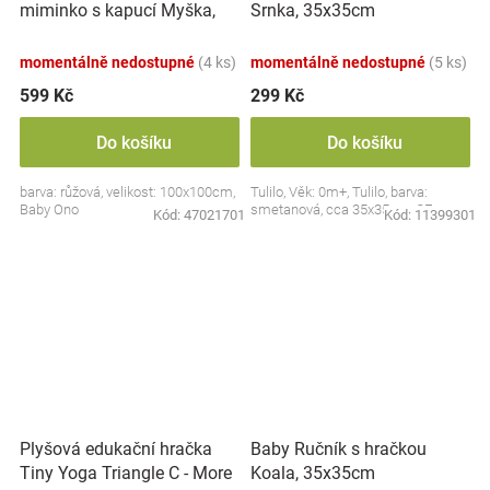
miminko s kapucí Myška,
Srnka, 35x35cm
100x100cm - růžová
momentálně nedostupné
(4 ks)
momentálně nedostupné
(5 ks)
599 Kč
299 Kč
Do košíku
Do košíku
barva: růžová, velikost: 100x100cm,
Tulilo, Věk: 0m+, Tulilo, barva:
Baby Ono
smetanová, cca 35x35cm, CE
Kód:
47021701
Kód:
11399301
Plyšová edukační hračka
Baby Ručník s hračkou
Tiny Yoga Triangle C - More
Koala, 35x35cm