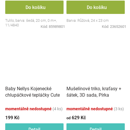
Do košíku
Do košíku
Tulilo, barva: šedá, 20 cm, 0 m+,
Barva: Růžová, 24 x 23 cm
11/4840
Kód:
85989801
Kód:
23652601
Baby Nellys Kojenecké
Mušelínové triko, kraťasy +
chlupáčkové tepláčky Cute
šátek, 3D sada, Pírka
Bunny - modré
Z&amp;Z, bílá/smetana
momentálně nedostupné
(4 ks)
momentálně nedostupné
(3 ks)
199 Kč
629 Kč
od
Detail
Detail