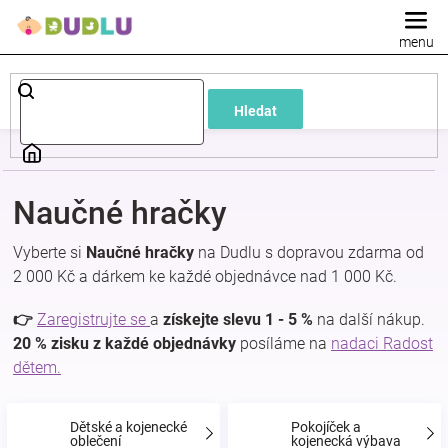
Přejít
na
obsah
Dětské
Hledat
a
kojenecké
Naučné hračky
oblečení
Vyberte si
Naučné hračky
na Dudlu s dopravou zdarma od
2 000 Kč a dárkem ke každé objednávce nad 1 000 Kč.
Pokojíček
👉
Zaregistrujte se
a
získejte slevu 1 - 5 %
na další nákup.
a
20 % zisku z každé objednávky
posíláme na
nadaci Radost
dětem.
kojenecká
Dětské a kojenecké
Pokojíček a
oblečení
kojenecká výbava
výbava