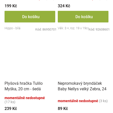
199 Kč
324 Kč
Do košíku
Do košíku
Hippo - bílá
Věk: 3 +, roz. 19 x 19cm
Kód:
86950701
Kód:
92608601
Nepromokavý bryndáček
Plyšová hračka Tulilo
Baby Nellys velký Zebra, 24
Myška, 20 cm - šedá
x 23 cm - růžová
momentálně nedostupné
momentálně nedostupné
(3 ks)
(17 ks)
239 Kč
89 Kč