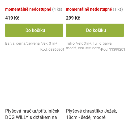
Collection - černá/červená,
BabyOno
momentálně nedostupné
(4 ks)
momentálně nedostupné
(1 ks)
419 Kč
299 Kč
Do košíku
Do košíku
Barva: černá/červená, Věk: 3 m+
Tulilo, Věk: 0m+, Tulilo, barva:
modrá, cca 35x35cm, CE
Kód:
08865901
Kód:
11399201
Plyšová hračka/přítulníček
Plyšové chrastítko Ježek,
DOG WILLY s držákem na
18cm - šedé, modré
dudlík BabyOno, béžový