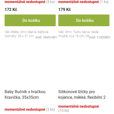
momentálně nedostupné
(5 ks)
momentálně nedostupné
(1 ks)
172 Kč
179 Kč
Do košíku
Do košíku
Věk dítěte: 0m+, Barva: béžová,
Věk: 0m+, Tulilo, barva: šedé,
rozměry: 26 x 21 cm
modré, cca 18 cm, CE
Kód:
76651401
Kód:
11420801
Silikonové lžičky pro
Baby Ručník s hračkou
kojence, měkké, flexibilní 2
Kravička, 35x35cm
ks, růžová/lila
momentálně nedostupné
momentálně nedostupné
(3 ks)
(10 ks)