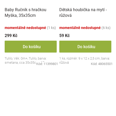
Baby Ručník s hračkou
Dětská houbička na mytí -
Myška, 35x35cm
růžová
momentálně nedostupné
(1 ks)
momentálně nedostupné
(6 ks)
299 Kč
59 Kč
Do košíku
Do košíku
Tulilo, Věk: 0m+, Tulilo, barva:
1 ks, rozměr: 9 x 12 x 2,5 cm, barva:
smetana, cca 35x35cm, CE
růžová
Kód:
11399801
Kód:
48065501