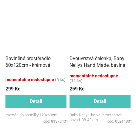
Dvouvrstvá čelenka, Baby
Bavlněné prostěradlo
Nellys Hand Made, bavlna,
60x120cm - krémová
Korunka STAR - smetanová,
momentálně nedostupné
80/98
momentálně nedostupné
(6 ks)
(11 ks)
299 Kč
259 Kč
Detail
Detail
rozměr: do postýlky 120x60cm
Baby Nellys, barva: smetanová,
obvod: 38-42 cm
Kód:
81373401
Kód:
05214301