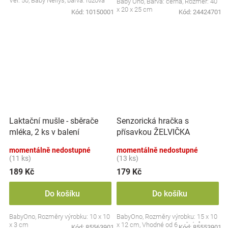
Vel. 50, Baby Nellys, barva: růžová
Baby Ono, Barva: černá, Rozměr: 40
x 20 x 25 cm
Kód:
10150001
Kód:
24424701
Laktační mušle - sběrače
Senzorická hračka s
mléka, 2 ks v balení
přísavkou ŽELVIČKA
momentálně nedostupné
momentálně nedostupné
(11 ks)
(13 ks)
189 Kč
179 Kč
Do košíku
Do košíku
BabyOno, Rozměry výrobku: 10 x 10
BabyOno, Rozměry výrobku: 15 x 10
x 3 cm
x 12 cm, Vhodné od 6 měsíců
Kód:
85563901
Kód:
85553901