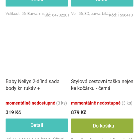
Velikost: 56, Barva: modrá
Vel. 56, 3D, barva: bílá/smetana
Kód:
64702201
Kód:
15564101
Baby Nellys 2-dílná sada
Stylová cestovní taška nejen
body kr. rukáv +
ke kočárku - černá
polodupačky, růžová - Baby
Little Star
momentálně nedostupné
(3 ks)
momentálně nedostupné
(3 ks)
319 Kč
879 Kč
Detail
Do košíku