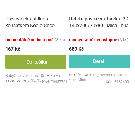
Plyšové chrastítko s
Dětské povlečení, bavlna 2D
kousátkem Koala Coco,
140x200/70x80 - Míša - bílá
šedá
s potiskem
momentálně nedostupné
(3 ks)
momentálně nedostupné
(3 ks)
167 Kč
689 Kč
Detail
Do košíku
rozměr: 140x200/70x80cm, Bavlna,
BabyOno, Věk dítěte: 0m+, Barva:
vzor: Míša
šedá, rozměry: 15x15 cm.
Kód:
76657701
Kód:
51626901