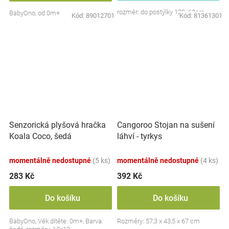
rozměr: do postýlky 120x60cm
BabyOno, od 0m+
Kód:
89012701
Kód:
81361301
Senzorická plyšová hračka
Cangoroo Stojan na sušení
Koala Coco, šedá
láhví - tyrkys
momentálně nedostupné
(5 ks)
momentálně nedostupné
(4 ks)
283 Kč
392 Kč
Do košíku
Do košíku
BabyOno, Věk dítěte: 0m+, Barva:
Rozměry: 57,3 x 43,5 x 67 cm