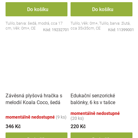
Do košíku
Do košíku
Tulilo, barva: šedá, modrá, cca 17
Tulilo, Věk: 0m+, Tulilo, barva: žlutá,
cm, Věk: 0m+, CE
cca 35x35cm, CE
Kód:
19232701
Kód:
11399001
Závěsná plyšová hračka s
Edukační senzorické
melodií Koala Coco, šedá
balónky, 6 ks v tašce
momentálně nedostupné
momentálně nedostupné
(9 ks)
(20 ks)
346 Kč
220 Kč