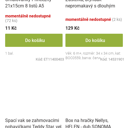
nepromakavý s dlouhým
21x15cm 8 listů A5
rukávem, Jahůdka, červený
momentálně nedostupné
momentálně nedostupné
(2 ks)
(72 ks)
11 Kč
129 Kč
Do košíku
Do košíku
1 bal.
Věk: 6 m+, rozměr: 34 x 34 cm, kat:
BOC0559, barva: červená
Kód:
ET11400403
Kód:
14531901
Spací vak se zahrnovacími
Box na hračky Nellys,
nohavičkami Teddy Star, vel.
HELEN - dub SONOMA