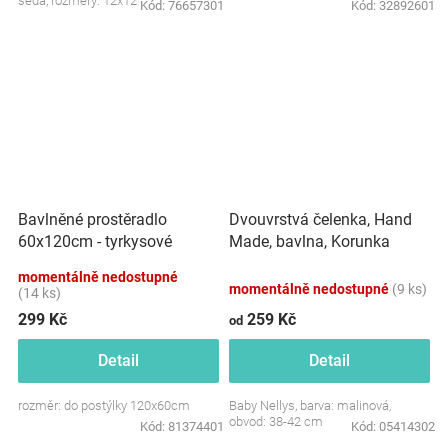
šedá, rozměry: 12x12 cm.
Kód:
76657301
Kód:
32892601
Dvouvrstvá čelenka, Hand
Bavlněné prostěradlo
Made, bavlna, Korunka
60x120cm - tyrkysové
STAR - malinová, 80/98
momentálně nedostupné
momentálně nedostupné
(9 ks)
(14 ks)
299 Kč
259 Kč
od
Detail
Detail
rozměr: do postýlky 120x60cm
Baby Nellys, barva: malinová,
obvod: 38-42 cm
Kód:
81374401
Kód:
05414302