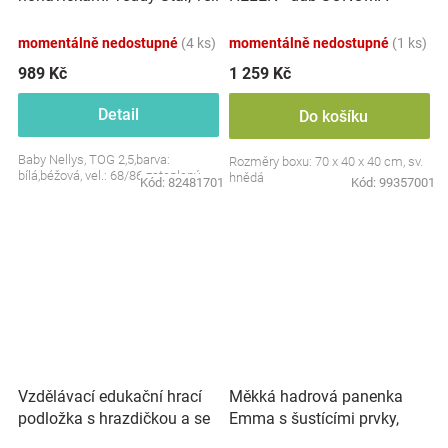
S, 68/86
momentálně nedostupné
(4 ks)
momentálně nedostupné
(1 ks)
989 Kč
1 259 Kč
Detail
Do košíku
Baby Nellys, TOG 2,5,barva:
Rozměry boxu: 70 x 40 x 40 cm, sv.
bílá,béžová, vel.: 68/86 zateplený
hnědá
Kód:
82481701
Kód:
99357001
Vzdělávací edukační hrací
Měkká hadrová panenka
podložka s hrazdičkou a se
Emma s šustícími prvky,
zvuky, Safari
modrá