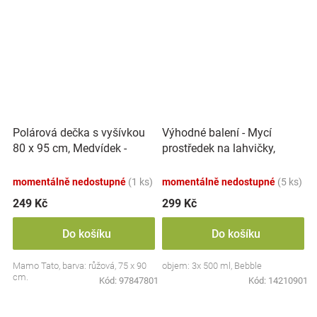
Polárová dečka s vyšívkou
Výhodné balení - Mycí
80 x 95 cm, Medvídek -
prostředek na lahvičky,
růžový
savičky a hračky - 3x 500 ml
momentálně nedostupné
(1 ks)
momentálně nedostupné
(5 ks)
249 Kč
299 Kč
Do košíku
Do košíku
Mamo Tato, barva: růžová, 75 x 90
objem: 3x 500 ml, Bebble
cm.
Kód:
97847801
Kód:
14210901