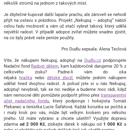
několik stromů na jednom z takových míst.
Je zbytečné kupovat další lapače prachu, ale zároveň se nehodí
přijít na oslavu s prázdnou. Projekt „Nekupuj – adoptuj“ nabízí
celou řadu možností a vám už stačí vybrat takový, který udělá
největší radost. V případě adopce zvířat můžete snadno zjistit,
na co byly právě vaše peníze použity.
Pro Dudlu sepsala: Alena Teclová
Víte, že nákupem Nekupuj, adoptuj!
na
Dudlu.cz
podporujete
Nadační fond
Radost dětem
, kam každoročně darujeme 20 % z
celkového zisku? Padne-li vám do oka
nějaká
hračka
nebo
dětské zboží
, můžete jedním nákupem
udělat hned dvojitou radost. A pokud jste si u nás Nekupuj,
adoptuj!
nevybrali, tak se nic neděje a budeme moc rádi, když
nám nemocné děti pomůžete podpořit přímo přes
transparentní
účet nadačního fondu
, který podporuje i hokejista Tomáš
Plekanec a tenistka Lucie Šafářová. Každá korunka se počítá a
i malý krok pro vás, může být velkým krokem pro někoho
jiného.
Už máte vybráno a chcete ušetřit? Využijte dopravu
zdarma
od 2 000 Kč
, získejte dárek k nákupu od
1 000 Kč
a
nebo si přečtěte pár našich dalších tipů
jak ušetřit peníze.