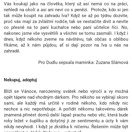
Vás koukají jako na člověka, který už asi nemá co na práci,
nehledí na okolí a asi ani neví co s penězi. Protože, kdo si jen
tak může koupit na zahradu lva? Když se až po týdnu dozvíte,
proč vás mají za zvláštní rodiče, tak se nestačíte divit a nevíte
co přesně na to paní kuchařce nebo paní učitelce říci. No,
nakonec jsme vše vysvětlili a všichni se tomu zasmáli. I když i
dnes, když někoho zveme na návštěvu, tak občas s oblibou
říkáme, až k nám půjdou, ať si dají pozor na lva u nás na
zahradě.
Pro Dudlu sepsala maminka: Zuzana Slámová
Nekupuj, adoptuj
Blíží se Vánoce, narozeniny, svátek nebo výročí a vy možná
opět tápete nad vhodným dárkem. Pro někoho se vybírají skoro
sami, ale každý má určitě v rodině někoho, kdo nikdy nic
nechce a nic nepotřebuje. A pořídit někomu takovému dárek
znamená přinést domů další lapač prachu nebo věc, která bude
roky ležet v šuplíku a dotyčný ji ze sentimentu a úcty k vám
nikdy nevyhodí. I když je zkrátka k ničemu. Řešením může být