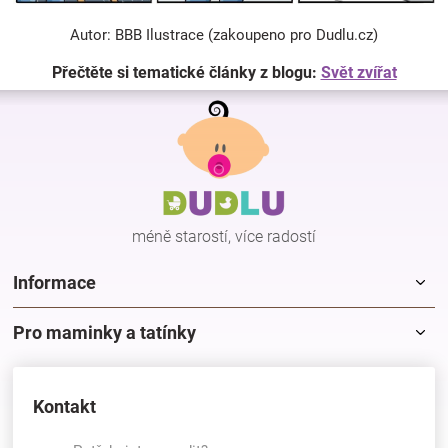
Autor: BBB Ilustrace (zakoupeno pro Dudlu.cz)
Přečtěte si tematické články z blogu:
Svět zvířat
Z
á
p
a
t
í
méně starostí, více radostí
Informace
Pro maminky a tatínky
Kontakt