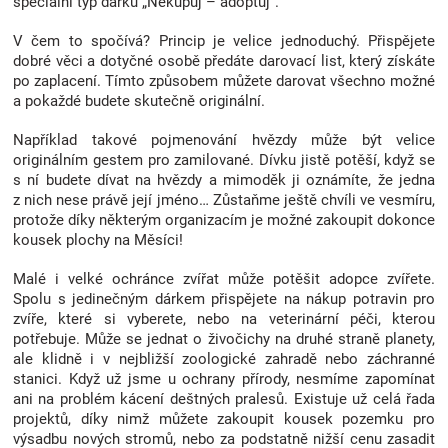
speciální typ dárků „Nekupuj – adoptuj“.
V čem to spočívá? Princip je velice jednoduchý. Přispějete
dobré věci a dotyčné osobě předáte darovací list, který získáte
po zaplacení. Tímto způsobem můžete darovat všechno možné
a pokaždé budete skutečně originální.
Například takové pojmenování hvězdy může být velice
originálním gestem pro zamilované. Dívku jistě potěší, když se
s ní budete dívat na hvězdy a mimoděk ji oznámíte, že jedna
z nich nese právě její jméno… Zůstaňme ještě chvíli ve vesmíru,
protože díky některým organizacím je možné zakoupit dokonce
kousek plochy na Měsíci!
Malé i velké ochránce zvířat může potěšit adopce zvířete.
Spolu s jedinečným dárkem přispějete na nákup potravin pro
zvíře, které si vyberete, nebo na veterinární péči, kterou
potřebuje. Může se jednat o živočichy na druhé straně planety,
ale klidně i v nejbližší zoologické zahradě nebo záchranné
stanici. Když už jsme u ochrany přírody, nesmíme zapomínat
ani na problém kácení deštných pralesů. Existuje už celá řada
projektů, díky nimž můžete zakoupit kousek pozemku pro
výsadbu nových stromů, nebo za podstatně nižší cenu zasadit