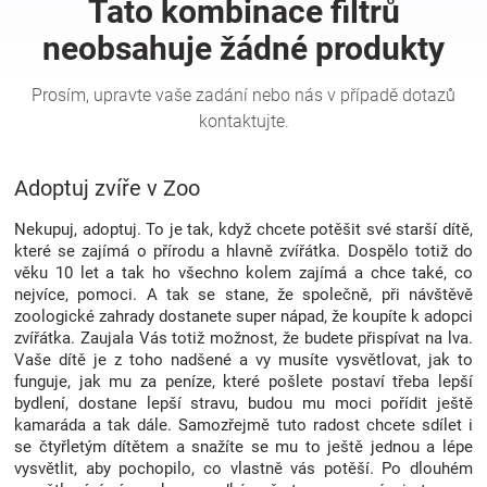
Hračky
a
zábava
Adoptuj zvíře v Zoo
pro
Nekupuj, adoptuj. To je tak, když chcete potěšit své starší dítě,
které se zajímá o přírodu a hlavně zvířátka. Dospělo totiž do
věku 10 let a tak ho všechno kolem zajímá a chce také, co
děti
nejvíce, pomoci. A tak se stane, že společně, při návštěvě
zoologické zahrady dostanete super nápad, že koupíte k adopci
zvířátka. Zaujala Vás totiž možnost, že budete přispívat na lva.
Těhotenské
Vaše dítě je z toho nadšené a vy musíte vysvětlovat, jak to
funguje, jak mu za peníze, které pošlete postaví třeba lepší
oblečení
bydlení, dostane lepší stravu, budou mu moci pořídit ještě
kamaráda a tak dále. Samozřejmě tuto radost chcete sdílet i
se čtyřletým dítětem a snažíte se mu to ještě jednou a lépe
Novinky
vysvětlit, aby pochopilo, co vlastně vás potěší. Po dlouhém