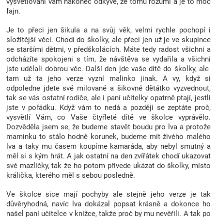
vysvětlování vám nakonec odkýve, že tomu rozumí a je to moc
Značky
fajn.
Je to přeci jen šikula a na svůj věk, velmi rychle pochopí i
Blog
složitější věci. Chodí do školky, ale přeci jen už je ve skupince
se staršími dětmi, v předškolácích. Máte tedy radost všichni a
odcházíte spokojeni s tím, že návštěva se vydařila a všichni
Hračkářství
jste udělali dobrou věc. Další den jde vaše dítě do školky, ale
tam už ta jeho verze vyzní malinko jinak. A vy, když si
Přihlášení
odpoledne jdete své milované a šikovné dětátko vyzvednout,
tak se vás ostatní rodiče, ale i paní učitelky opatrně ptají, jestli
jste v pořádku. Když vám to nedá a později se zeptáte proč,
vysvětlí Vám, co Vaše čtyřleté dítě ve školce vyprávělo.
Dozvěděla jsem se, že budeme stavět boudu pro lva a protože
maminku to stálo hodně korunek, budeme mít živého malého
lva a taky mu časem koupíme kamaráda, aby nebyl smutný a
měl si s kým hrát. A jak ostatní na den zvířátek chodí ukazovat
své mazlíčky, tak že ho potom přivede ukázat do školky, místo
králička, kterého měl s sebou posledně.
Ve školce sice mají pochyby ale stejně jeho verze je tak
důvěryhodná, navíc lva dokázal popsat krásně a dokonce ho
našel paní učitelce v knížce, takže proč by mu nevěřili. A tak po