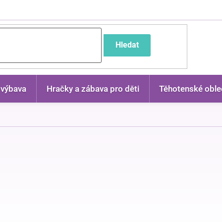
častější dotazy
Hledat
 výbava
Hračky a zábava pro děti
Těhotenské oble