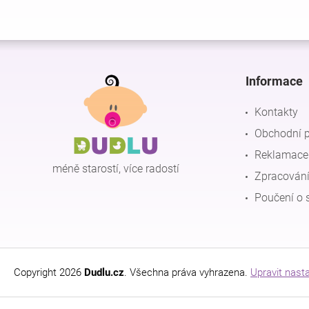
Z
á
p
Informace
a
t
Kontakty
í
Obchodní 
Reklamace 
méně starostí, více radostí
Zpracování
Poučení o 
Copyright 2026
Dudlu.cz
. Všechna práva vyhrazena.
Upravit nast