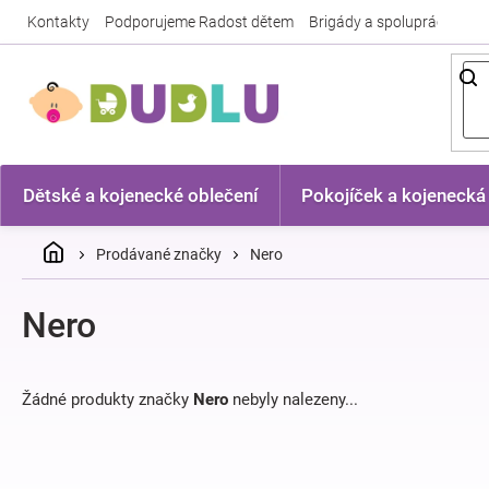
Přejít
Kontakty
Podporujeme Radost dětem
Brigády a spolupráce
Nej
na
obsah
Dětské a kojenecké oblečení
Pokojíček a kojenecká
Domů
Prodávané značky
Nero
Nero
Žádné produkty značky
Nero
nebyly nalezeny...